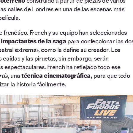
doterreno
construido a partir de piezas de varios
 las calles de Londres en una de las escenas más
elícula.
te frenético. French y su equipo han seleccionados
impactantes de la saga
para confeccionar las do
eatral extrema», como la define su creador. Los
s caídas y las piruetas, sin embargo, serán
s espectaculares. French ha reflejado todo ese
rds
, una
técnica cinematográfica,
para que todo
zar la historia fácilmente.