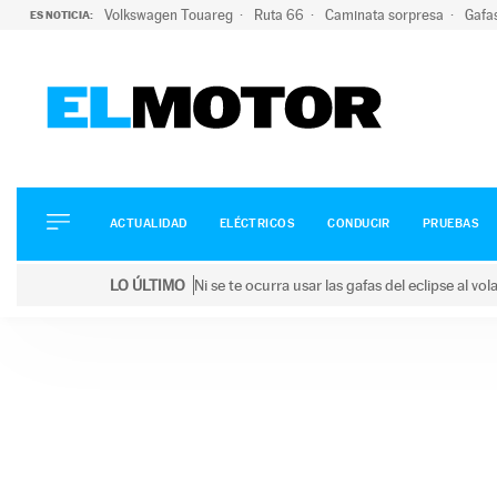
Volkswagen Touareg
Ruta 66
Caminata sorpresa
Gafa
ES NOTICIA:
ACTUALIDAD
ELÉCTRICOS
CONDUCIR
ACTUALIDAD
ELÉCTRICOS
CONDUCIR
PRUEBAS
PRUEBAS
Saltar
VIRALES
LO ÚLTIMO
Ni se te ocurra usar las gafas del eclipse al v
al
PODCAST
LO ÚLTIMO
Ni se te ocurra usar las gafas del eclipse al volant
contenido
MOTOS
TECNOLOGÍA
SUPERCOCHES
MOTORTV
PREMIOS
SERVICIOS