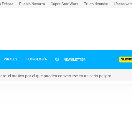
s Eclipse
Pueblo Navarra
Cupra Star Wars
Truco Hyundai
Líneas ver
SERVIC
VIRALES
TECNOLOGÍA
NEWSLETTER
olante: el motivo por el que pueden convertirse en un serio peligro
e: el motivo por el que pueden convertirse en un serio peligro