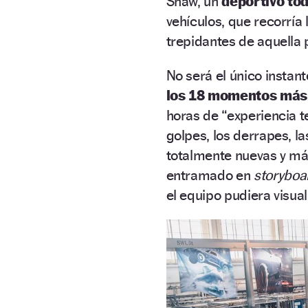
Shaw, un
deportivo to
vehículos, que recorría
trepidantes de aquella p
No será el único instan
los 18 momentos más 
horas de “experiencia t
golpes, los derrapes, la
totalmente nuevas y má
entramado en
storyboa
el equipo pudiera visuali