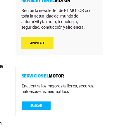
NEWSLETTER EL
MOTOR
Recibe la newsletter de EL MOTOR con
toda la actualidad del mundo del
automóvil y la moto, tecnología,
seguridad, conducción y eficiencia.
APÚNTATE
e
0
SERVICIOS EL
MOTOR
Encuentra los mejores talleres, seguros,
autoescuelas, neumáticos…
a
BUSCAR
n