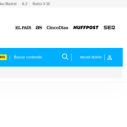
des Madrid
A-2
Baliza V-16
IOS
INICIAR SESIÓN