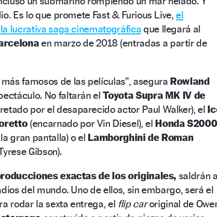
 incluso un submarino rompiendo un mar helado. Y
io. Es lo que promete Fast & Furious Live,
el
la lucrativa saga cinematográfica
que llegará al
Barcelona
en marzo de 2018 (entradas a partir de
más famosos de las películas”, asegura
Rowland
pectáculo. No faltarán el
Toyota Supra MK IV de
retado por el desaparecido actor Paul Walker), el
Ic
oretto
(encarnado por Vin Diesel), el
Honda S200
la gran pantalla) o el
Lamborghini de Roman
Tyrese Gibson).
roducciones exactas de los originales,
saldrán 
adios del mundo. Uno de ellos, sin embargo, será el
ra rodar la sexta entrega, el
flip car
original de Owe