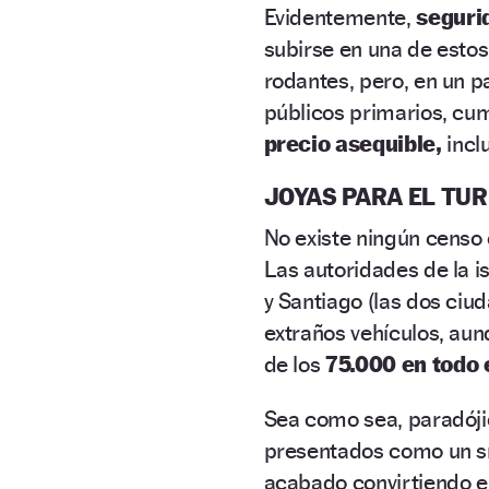
Evidentemente,
seguri
subirse en una de esto
rodantes, pero, en un pa
públicos primarios, cum
precio asequible,
incl
JOYAS PARA EL TU
No existe ningún censo 
Las autoridades de la i
y Santiago (las dos ci
extraños vehículos, au
de los
75.000 en todo 
Sea como sea, paradój
presentados como un sí
acabado convirtiendo e