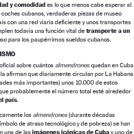
dad y comodidad
es lo que menos cabe esperar al
s coches cubanos, verdaderas piezas de museo
ís con una red viaria deficiente y unos transportes
plen todavía una función vital de
transporte a un
uso para los paupérrimos sueldos cubanos.
RISMO
oficial sobre cuántos
almendrones
quedan en Cuba
sla afirman que diariamente circulan por La Habana
udades más importantes) unos 10.000 de estos
nque probablemente el número total esté alrededor
el país
.
icamente los
almendrones
(durante décadas
mbolo de atraso tecnológico y de pobreza) se han
n una de las
imágenes icónicas de Cuba
y uno de