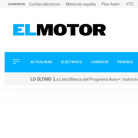
Coches eléctricos
Matrícula españa
Plan Auto+
VTC
ES NOTICIA:
ACTUALIDAD
ELÉCTRICOS
CONDUCIR
ACTUALIDAD
ELÉCTRICOS
CONDUCIR
PRUEBAS
PRUEBAS
Saltar
VIRALES
LO ÚLTIMO
La Lista Blanca del Programa Auto+: todos lo
al
PODCAST
LO ÚLTIMO
La Lista Blanca del Programa Auto+: todos los coc
contenido
MOTOS
TECNOLOGÍA
SUPERCOCHES
MOTORTV
PREMIOS
SERVICIOS