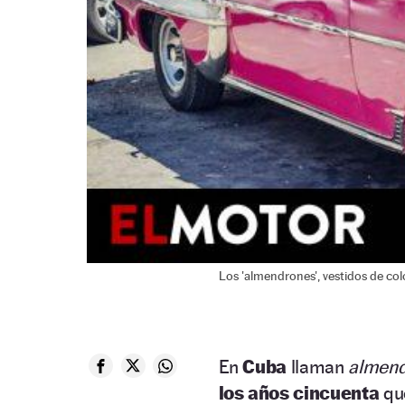
Los 'almendrones', vestidos de col
En
Cuba
llaman
almen
los años cincuenta
que