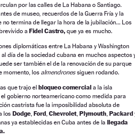
irculan por las calles de La Habana o Santiago.
tes de museo, recuerdos de la Guerra Fría y la
 no termina de llegar la hora de la jubilación… Los
brevivido a
Fidel Castro,
que ya es mucho.
iones diplomáticas entre La Habana y Washington
al día de la sociedad cubana en muchos aspectos y
puede ser también el de la renovación de su parque
 de momento, los
almendrones
siguen rodando.
as que trajo el
bloqueo comercial
a la isla
 el gobierno norteamericano como medida para
ución castrista fue la imposibilidad absoluta de
a los
Dodge
,
Ford
,
Chevrolet
,
Plymouth
,
Packard
as ya establecidas en Cuba antes de la
llegada
a.