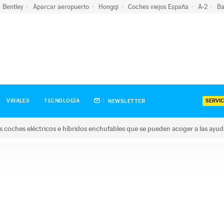
Bentley
Aparcar aeropuerto
Hongqi
Coches viejos España
A-2
Ba
SERVIC
VIRALES
TECNOLOGÍA
NEWSLETTER
s coches eléctricos e híbridos enchufables que se pueden acoger a las ayu
hes eléctricos e híbridos enchufables que se pueden acoger a la