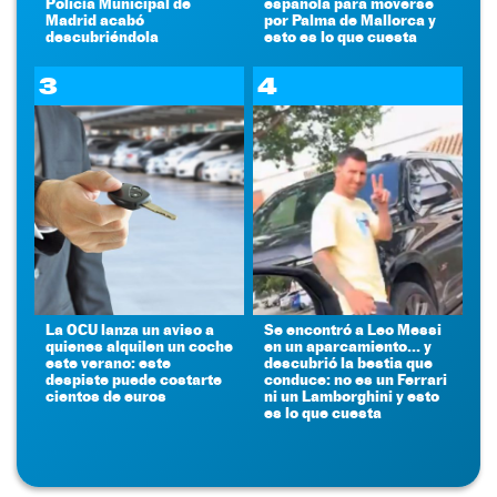
Policía Municipal de
española para moverse
Madrid acabó
por Palma de Mallorca y
descubriéndola
esto es lo que cuesta
3
4
La OCU lanza un aviso a
Se encontró a Leo Messi
quienes alquilen un coche
en un aparcamiento... y
este verano: este
descubrió la bestia que
despiste puede costarte
conduce: no es un Ferrari
cientos de euros
ni un Lamborghini y esto
es lo que cuesta