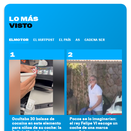
LO MÁS
VISTO
ELMOTOR
EL HUFFPOST
EL PAÍS
AS
CADENA SER
1
2
Ocultaba 30 bolsas de
Pocos se lo imaginarían:
cocaína en este elemento
el rey Felipe VI escoge un
para niños de su coche: la
coche de una marca