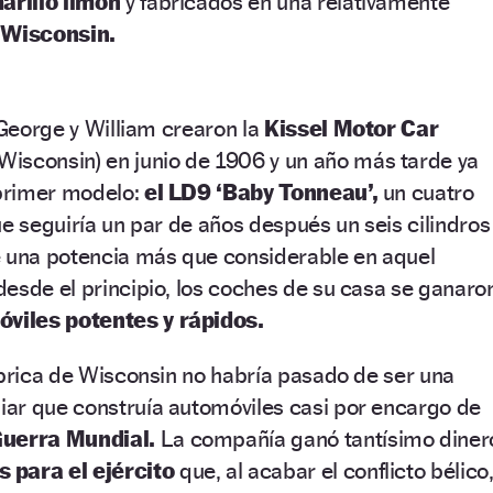
arillo limón
y fabricados en una relativamente
e
Wisconsin.
 George y William crearon la
Kissel Motor Car
(Wisconsin) en junio de 1906 y un año más tarde ya
 primer modelo:
el LD9 ‘Baby Tonneau’,
un cuatro
ue seguiría un par de años después un seis cilindros
e una potencia más que considerable en aquel
esde el principio, los coches de su casa se ganaro
viles potentes y rápidos.
ábrica de Wisconsin no habría pasado de ser una
ar que construía automóviles casi por encargo de
Guerra Mundial.
La compañía ganó tantísimo diner
 para el ejército
que, al acabar el conflicto bélico