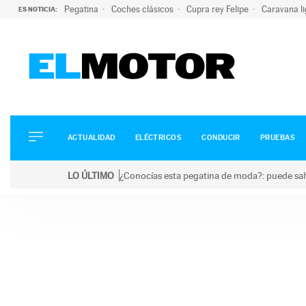
Pegatina
Coches clásicos
Cupra rey Felipe
Caravana l
ES NOTICIA:
ACTUALIDAD
ELÉCTRICOS
CONDUCIR
ACTUALIDAD
ELÉCTRICOS
CONDUCIR
PRUEBAS
PRUEBAS
Saltar
VIRALES
LO ÚLTIMO
¿Conocías esta pegatina de moda?: puede salv
al
PODCAST
LO ÚLTIMO
¿Conocías esta pegatina de moda?: puede salvar tu
contenido
MOTOS
TECNOLOGÍA
SUPERCOCHES
MOTORTV
PREMIOS
SERVICIOS