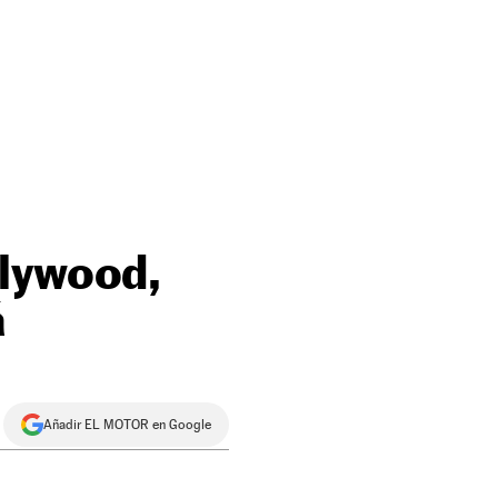
llywood,
á
Añadir EL MOTOR en Google