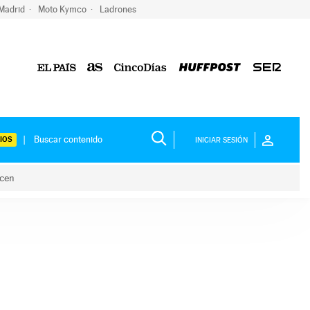
 Madrid
Moto Kymco
Ladrones
IOS
INICIAR SESIÓN
acen
lo hacen