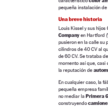
característico
color am
pequeña instalación d
Una breve historia
Louis Kissel y sus hijos
Company
en Hartford 
pusieron en la calle su
cilindros de 40 CV al q
de 60 CV. Se trataba d
momento así que, casi d
la reputación de
automó
En cualquier caso, la f
pequeña empresa famili
no mediar la
Primera 
construyendo
camiones