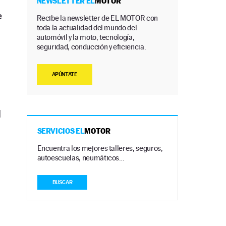
NEWSLETTER EL
MOTOR
e
Recibe la newsletter de EL MOTOR con
toda la actualidad del mundo del
automóvil y la moto, tecnología,
seguridad, conducción y eficiencia.
APÚNTATE
l
SERVICIOS EL
MOTOR
Encuentra los mejores talleres, seguros,
autoescuelas, neumáticos…
BUSCAR