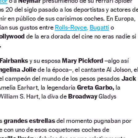
dor
o a
Neymar
presumiendo de su Ferrari Spider
s 20 del siglo pasado a los deportistas y actores d
ir en público de sus carísimos coches. En Europa,
ían sus gustos entre
Rolls-Royce,
Bugatti
o
ollywood
de la era dorada del cine no eras nadie si
.
Fairbanks
y su esposa
Mary Pickford
–algo así
ngelina Jolie
de la época–, el cantante Al Jolson, e
 el campeón del mundo de los pesos pesados
Jack
Amelia Earhart, la legendaria
Greta Garbo,
la
William S. Hart, la diva de
Broadway
Gladys
as
grandes estrellas
del momento pugnaban por
e con uno de esos coquetones coches de