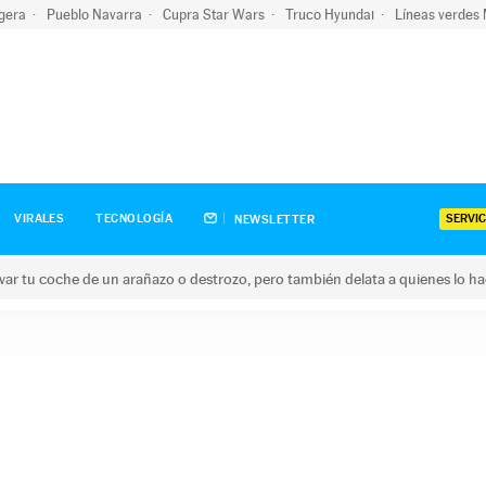
igera
Pueblo Navarra
Cupra Star Wars
Truco Hyundai
Líneas verdes
SERVIC
VIRALES
TECNOLOGÍA
NEWSLETTER
ar tu coche de un arañazo o destrozo, pero también delata a quienes lo h
 coche de un arañazo o destrozo, pero también delata a quienes 