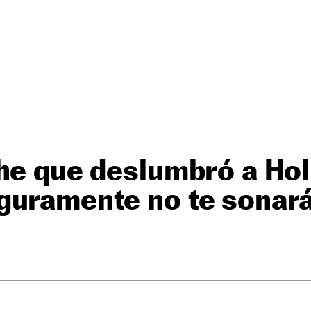
he que deslumbró a Ho
guramente no te sonar