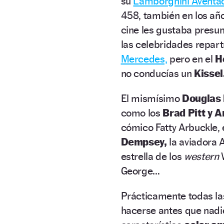
su
Lamborghini Aventa
458, también en los año
cine les gustaba presum
las celebridades repart
Mercedes,
pero en el
H
no conducías un
Kissel
El mismísimo
Douglas 
como los
Brad Pitt y A
cómico Fatty Arbuckle,
Dempsey,
la aviadora 
estrella de los
western
George…
Prácticamente todas l
hacerse antes que nadi