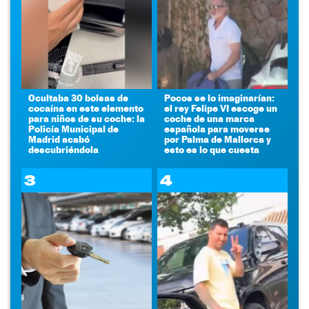
Ocultaba 30 bolsas de
Pocos se lo imaginarían:
cocaína en este elemento
el rey Felipe VI escoge un
para niños de su coche: la
coche de una marca
Policía Municipal de
española para moverse
Madrid acabó
por Palma de Mallorca y
descubriéndola
esto es lo que cuesta
3
4