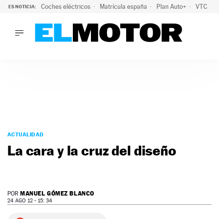
Coches eléctricos
Matrícula españa
Plan Auto+
VTC
ES NOTICIA:
LO ÚLTIMO
La Lista Blanca del Programa Auto+: todos los coches eléct
LO ÚLTIMO
La Lista Blanca del Programa Auto+: todos los coches eléctr
ACTUALIDAD
ELÉCTRICOS
CONDUCIR
PRUEBAS
Saltar
VIRALES
al
ACTUALIDAD
PODCAST
contenido
La cara y la cruz del diseño
MOTOS
TECNOLOGÍA
SUPERCOCHES
MOTORTV
MANUEL GÓMEZ BLANCO
POR
PREMIOS
24 AGO 12 - 15: 34
SERVICIOS