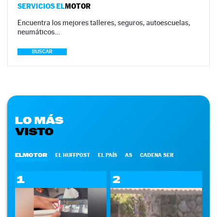
SERVICIOS EL
MOTOR
Encuentra los mejores talleres, seguros, autoescuelas,
neumáticos…
BUSCAR
LO MÁS
VISTO
ELMOTOR
EL HUFFPOST
EL PAÍS
AS
CADENA SER
1
2