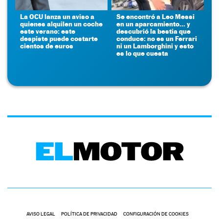
La OCU lanza un aviso a
Se encontró a Leo Messi
quienes alquilen un coche
en un aparcamiento... y
este verano: este
descubrió la bestia que
despiste puede costarte
conduce: no es un Ferrari
cientos de euros
ni un Lamborghini y esto
es lo que cuesta
AVISO LEGAL
POLÍTICA DE PRIVACIDAD
CONFIGURACIÓN DE COOKIES