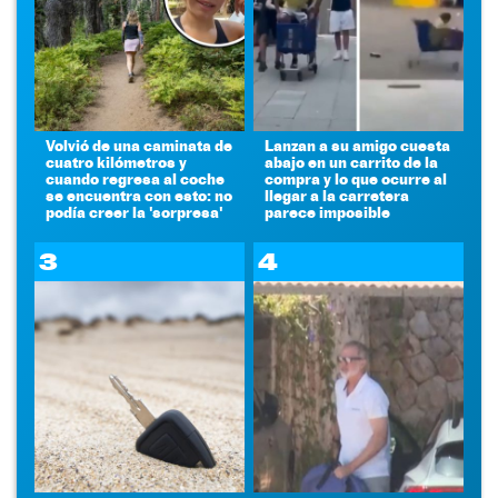
Volvió de una caminata de
Lanzan a su amigo cuesta
cuatro kilómetros y
abajo en un carrito de la
cuando regresa al coche
compra y lo que ocurre al
se encuentra con esto: no
llegar a la carretera
podía creer la 'sorpresa'
parece imposible
3
4