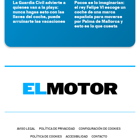
La Guardia Civil advierte a
Pocos se lo imaginarían:
quienes van a la playa:
el rey Felipe VI escoge un
nunca hagas esto con las
coche de una marca
llaves del coche, puede
española para moverse
arruinarte las vacaciones
por Palma de Mallorca y
esto es lo que cuesta
AVISO LEGAL
POLÍTICA DE PRIVACIDAD
CONFIGURACIÓN DE COOKIES
POLÍTICA DE COOKIES
ACCESIBILIDAD
CONTACTO