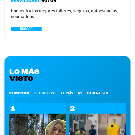
SERVICIOS EL
MOTOR
Encuentra los mejores talleres, seguros, autoescuelas,
neumáticos…
BUSCAR
LO MÁS
VISTO
ELMOTOR
EL HUFFPOST
EL PAÍS
AS
CADENA SER
1
2