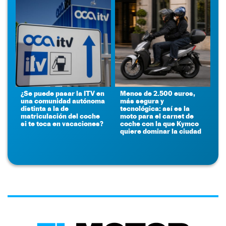
¿Se puede pasar la ITV en
Menos de 2.500 euros,
una comunidad autónoma
más segura y
distinta a la de
tecnológica: así es la
matriculación del coche
moto para el carnet de
si te toca en vacaciones?
coche con la que Kymco
quiere dominar la ciudad