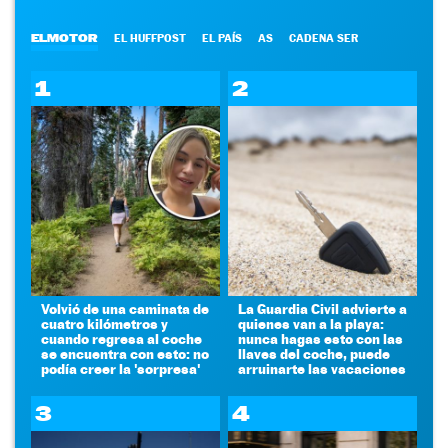
ELMOTOR
EL HUFFPOST
EL PAÍS
AS
CADENA SER
1
2
Volvió de una caminata de
La Guardia Civil advierte a
cuatro kilómetros y
quienes van a la playa:
cuando regresa al coche
nunca hagas esto con las
se encuentra con esto: no
llaves del coche, puede
podía creer la 'sorpresa'
arruinarte las vacaciones
3
4