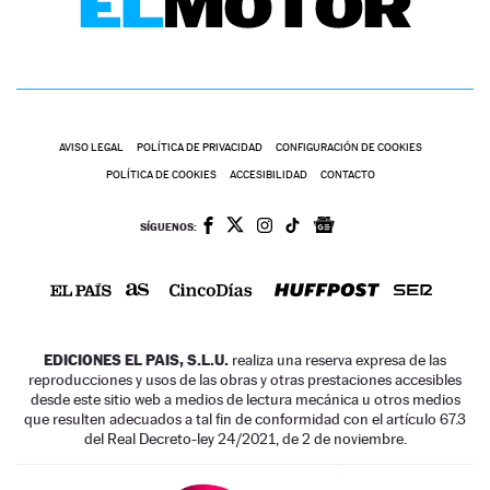
AVISO LEGAL
POLÍTICA DE PRIVACIDAD
CONFIGURACIÓN DE COOKIES
POLÍTICA DE COOKIES
ACCESIBILIDAD
CONTACTO
SÍGUENOS:
EDICIONES EL PAIS, S.L.U.
realiza una reserva expresa de las
reproducciones y usos de las obras y otras prestaciones accesibles
desde este sitio web a medios de lectura mecánica u otros medios
que resulten adecuados a tal fin de conformidad con el artículo 67.3
del Real Decreto-ley 24/2021, de 2 de noviembre.