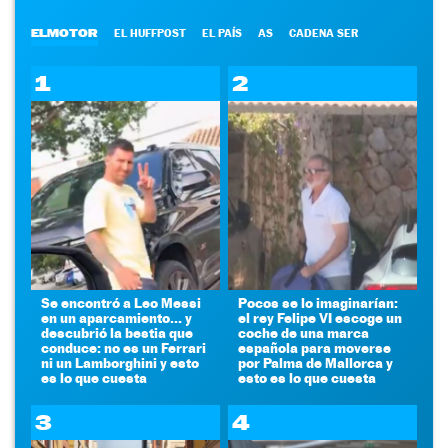
ELMOTOR
EL HUFFPOST
EL PAÍS
AS
CADENA SER
1
2
Se encontró a Leo Messi
Pocos se lo imaginarían:
en un aparcamiento... y
el rey Felipe VI escoge un
descubrió la bestia que
coche de una marca
conduce: no es un Ferrari
española para moverse
ni un Lamborghini y esto
por Palma de Mallorca y
es lo que cuesta
esto es lo que cuesta
3
4