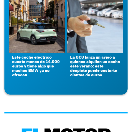
Este coche eléctrico
La OCU lanza un aviso a
cuesta menos de 14.000
quienes alquilen un coche
euros y tiene algo que
este verano: este
muchos BMW ya no
despiste puede costarte
ofrecen
cientos de euros