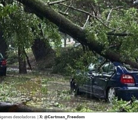
X: @Cartman_Freedom
mágenes desoladoras. |