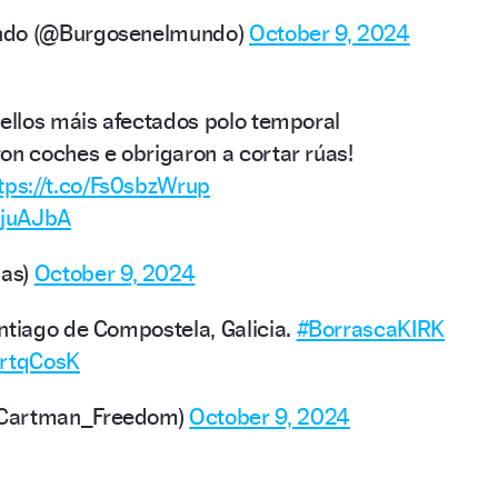
ndo (@Burgosenelmundo)
October 9, 2024
cellos máis afectados polo temporal
on coches e obrigaron a cortar rúas!
tps://t.co/Fs0sbzWrup
DjuAJbA
as)
October 9, 2024
ntiago de Compostela, Galicia.
#BorrascaKIRK
UrtqCosK
@Cartman_Freedom)
October 9, 2024