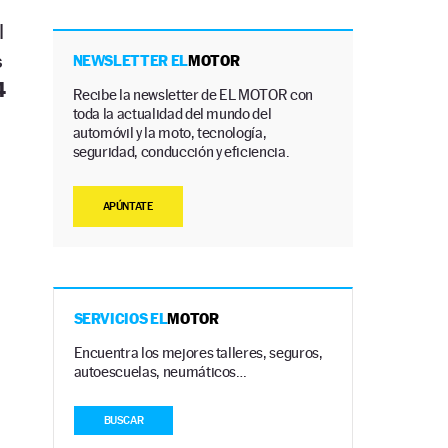
l
s
NEWSLETTER EL
MOTOR
4
Recibe la newsletter de EL MOTOR con
toda la actualidad del mundo del
automóvil y la moto, tecnología,
seguridad, conducción y eficiencia.
APÚNTATE
SERVICIOS EL
MOTOR
Encuentra los mejores talleres, seguros,
autoescuelas, neumáticos…
BUSCAR