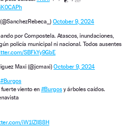
diK0CAPh
 (@SanchezRebeca_)
October 9, 2024
sando por Compostela. Atascos, inundaciones,
gún policía municipal ni nacional. Todos ausentes
witter.com/SBFkYy9GbE
iguez Maxi (@jcmaxi)
October 9, 2024
#Burgos
 fuerte viento en
#Burgos
y árboles caídos.
enavista
itter.com/iW1IZIl88H