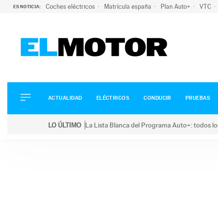
Coches eléctricos
Matrícula españa
Plan Auto+
VTC
ES NOTICIA:
ACTUALIDAD
ELÉCTRICOS
CONDUCIR
ACTUALIDAD
ELÉCTRICOS
CONDUCIR
PRUEBAS
PRUEBAS
Saltar
VIRALES
LO ÚLTIMO
La Lista Blanca del Programa Auto+: todos lo
al
PODCAST
LO ÚLTIMO
La Lista Blanca del Programa Auto+: todos los coc
contenido
MOTOS
TECNOLOGÍA
SUPERCOCHES
MOTORTV
PREMIOS
SERVICIOS