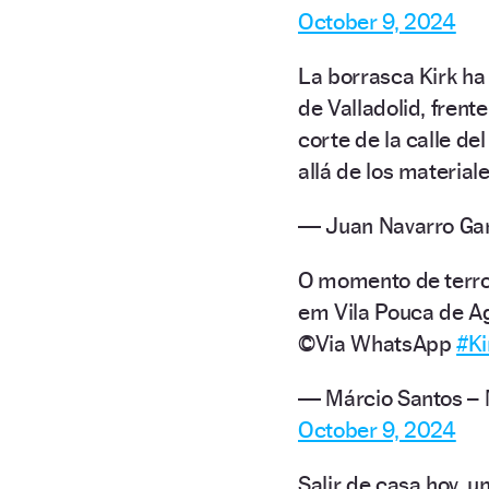
October 9, 2024
La borrasca Kirk ha 
de Valladolid, frent
corte de la calle d
allá de los material
— Juan Navarro Ga
O momento de terro
em Vila Pouca de Ag
©️Via WhatsApp
#Ki
— Márcio Santos –
October 9, 2024
Salir de casa hoy, u