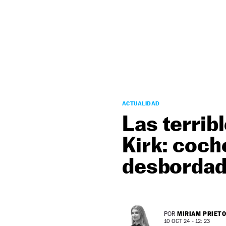
NEWSLETTER
SÍGUENOS
ACTUALIDAD
Las terrib
Kirk: coch
desborda
MIRIAM PRIET
POR
10 OCT 24 - 12: 23