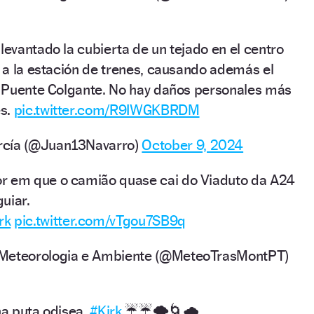
levantado la cubierta de un tejado en el centro
e a la estación de trenes, causando además el
el Puente Colgante. No hay daños personales más
es.
pic.twitter.com/R9IWGKBRDM
rcía (@Juan13Navarro)
October 9, 2024
r em que o camião quase cai do Viaduto da A24
uiar.
rk
pic.twitter.com/vTgou7SB9q
 Meteorologia e Ambiente (@MeteoTrasMontPT)
na puta odisea.
#Kirk
☔☔🌪️🌀🌧️