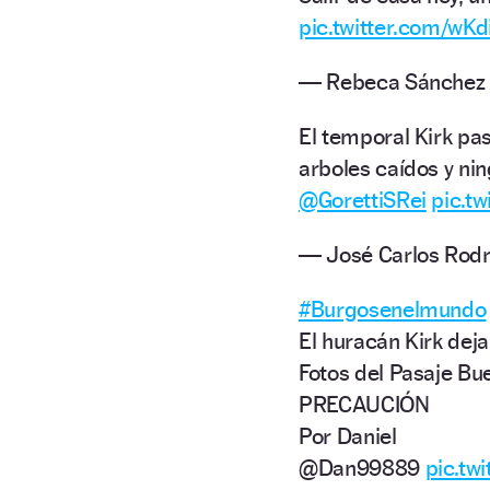
pic.twitter.com/wK
— Rebeca Sánchez
El temporal Kirk pa
arboles caídos y nin
@GorettiSRei
pic.t
— José Carlos Rodr
#Burgosenelmundo
El huracán Kirk deja
Fotos del Pasaje Bu
PRECAUCIÓN
Por Daniel
@Dan99889
pic.tw