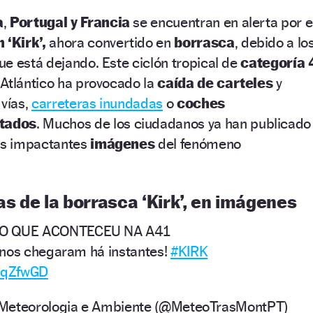
a
,
Portugal y Francia
se encuentran en alerta por e
 ‘Kirk’,
ahora convertido en
borrasca
, debido a lo
e está dejando. Este ciclón tropical de
categoría 
 Atlántico ha provocado la
caída de carteles
y
 vías,
carreteras inundadas
o
coches
tados
. Muchos de los ciudadanos ya han publicado
las impactantes
imágenes
del fenómeno
 de la borrasca ‘Kirk’, en imágenes
 O QUE ACONTECEU NA A41
 nos chegaram há instantes!
#KIRK
jnqZfwGD
 Meteorologia e Ambiente (@MeteoTrasMontPT)