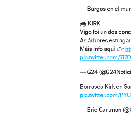
— Burgos en el mu
🌧️ KIRK
Vigo foi un dos con
As árbores estragar
Máis info aquí 👉
ht
pic.twitter.com/7i7
— G24 (@G24Notici
Borrasca Kirk en Sa
pic.twitter.com/PY
— Eric Cartman (