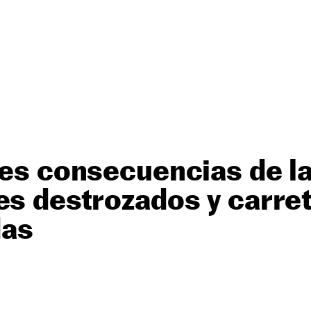
les consecuencias de l
es destrozados y carre
das
O