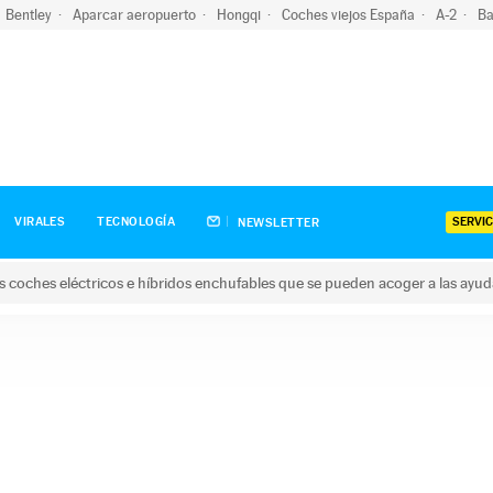
Bentley
Aparcar aeropuerto
Hongqi
Coches viejos España
A-2
Ba
SERVIC
VIRALES
TECNOLOGÍA
NEWSLETTER
s coches eléctricos e híbridos enchufables que se pueden acoger a las ayu
hes eléctricos e híbridos enchufables que se pueden acoger a la