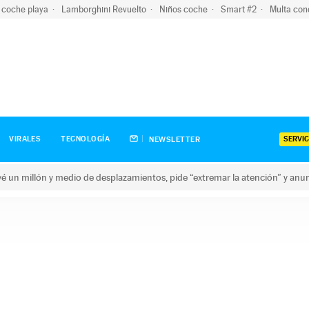
 coche playa
Lamborghini Revuelto
Niños coche
Smart #2
Multa con
SERVIC
VIRALES
TECNOLOGÍA
NEWSLETTER
revé un millón y medio de desplazamientos, pide “extremar la atención” y anu
n millón y medio de desplazamientos, pide “extremar la atención”