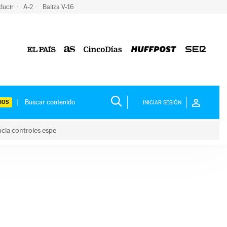
ducir
A-2
Baliza V-16
IOS
INICIAR SESIÓN
ncia controles espe
 y anuncia controles espe