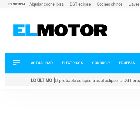
Alquilar coche Ibiza
DGT eclipse
Coches chinos
Llaves
ES NOTICIA:
ACTUALIDAD
ELÉCTRICOS
CONDUCIR
ACTUALIDAD
ELÉCTRICOS
CONDUCIR
PRUEBAS
PRUEBAS
Saltar
VIRALES
LO ÚLTIMO
El probable colapso tras el eclipse: la DGT p
al
PODCAST
LO ÚLTIMO
El probable colapso tras el eclipse: la DGT prevé u
contenido
MOTOS
TECNOLOGÍA
SUPERCOCHES
MOTORTV
PREMIOS
SERVICIOS