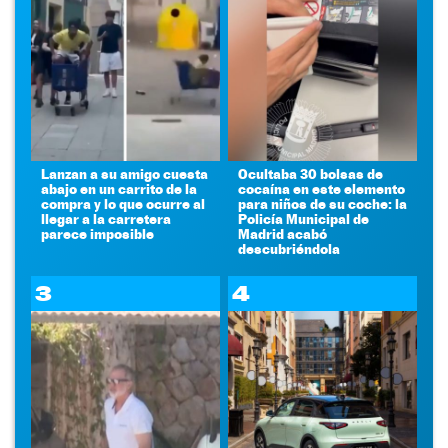
Lanzan a su amigo cuesta
Ocultaba 30 bolsas de
abajo en un carrito de la
cocaína en este elemento
compra y lo que ocurre al
para niños de su coche: la
llegar a la carretera
Policía Municipal de
parece imposible
Madrid acabó
descubriéndola
3
4