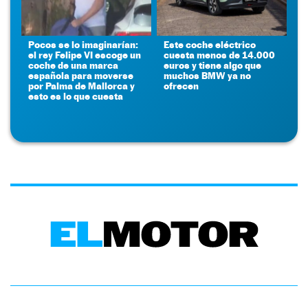
Pocos se lo imaginarían:
Este coche eléctrico
el rey Felipe VI escoge un
cuesta menos de 14.000
coche de una marca
euros y tiene algo que
española para moverse
muchos BMW ya no
por Palma de Mallorca y
ofrecen
esto es lo que cuesta