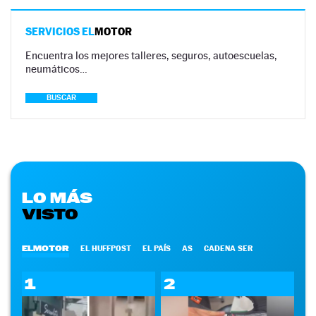
SERVICIOS EL
MOTOR
Encuentra los mejores talleres, seguros, autoescuelas,
neumáticos…
BUSCAR
LO MÁS
VISTO
ELMOTOR
EL HUFFPOST
EL PAÍS
AS
CADENA SER
1
2