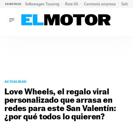
Volkswagen Touareg
Ruta 66
Caminata sorpresa
Gafas 
ES NOTICIA:
LO ÚLTIMO
Ni se te ocurra usar las gafas del eclipse al volante: el moti
LO ÚLTIMO
Ni se te ocurra usar las gafas del eclipse al volante: el motiv
ACTUALIDAD
ELÉCTRICOS
CONDUCIR
PRUEBAS
Saltar
VIRALES
al
ACTUALIDAD
PODCAST
contenido
Love Wheels, el regalo viral
MOTOS
personalizado que arrasa en
TECNOLOGÍA
redes para este San Valentín:
SUPERCOCHES
MOTORTV
¿por qué todos lo quieren?
PREMIOS
SERVICIOS