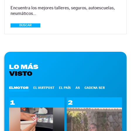
Encuentra los mejores talleres, seguros, autoescuelas,
neumáticos…
BUSCAR
LO MÁS
VISTO
ELMOTOR
EL HUFFPOST
EL PAÍS
AS
CADENA SER
1
2