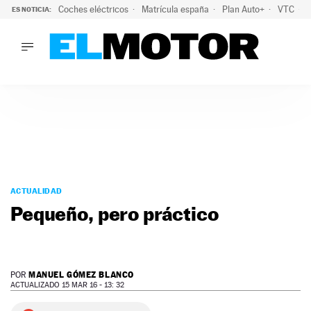
Coches eléctricos
Matrícula españa
Plan Auto+
VTC
ES NOTICIA:
LO ÚLTIMO
La Lista Blanca del Programa Auto+: todos los coches eléct
LO ÚLTIMO
La Lista Blanca del Programa Auto+: todos los coches eléctr
ACTUALIDAD
ELÉCTRICOS
CONDUCIR
PRUEBAS
Saltar
VIRALES
al
ACTUALIDAD
PODCAST
contenido
Pequeño, pero práctico
MOTOS
TECNOLOGÍA
SUPERCOCHES
MOTORTV
MANUEL GÓMEZ BLANCO
POR
PREMIOS
ACTUALIZADO 15 MAR 16 - 13: 32
SERVICIOS