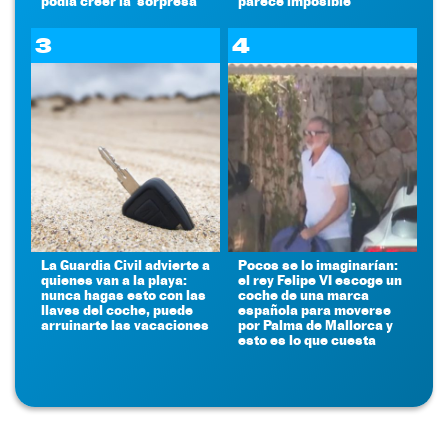
podía creer la 'sorpresa'
parece imposible
3
4
La Guardia Civil advierte a
Pocos se lo imaginarían:
quienes van a la playa:
el rey Felipe VI escoge un
nunca hagas esto con las
coche de una marca
llaves del coche, puede
española para moverse
arruinarte las vacaciones
por Palma de Mallorca y
esto es lo que cuesta