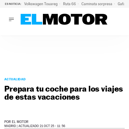
Volkswagen Touareg
Ruta 66
Caminata sorpresa
Gafas 
ES NOTICIA:
LO ÚLTIMO
Ni se te ocurra usar las gafas del eclipse al volante: el moti
LO ÚLTIMO
Ni se te ocurra usar las gafas del eclipse al volante: el motiv
ACTUALIDAD
ELÉCTRICOS
CONDUCIR
PRUEBAS
Saltar
VIRALES
al
ACTUALIDAD
PODCAST
contenido
Prepara tu coche para los viajes
MOTOS
de estas vacaciones
TECNOLOGÍA
SUPERCOCHES
MOTORTV
PREMIOS
POR
EL MOTOR
SERVICIOS
MADRID |
ACTUALIZADO 21 OCT 25 - 11: 56