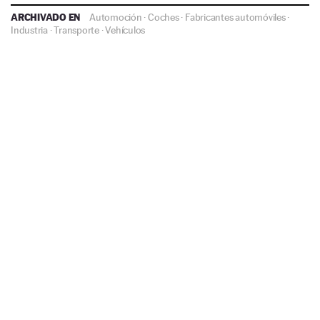
ARCHIVADO EN
Automoción
·
Coches
·
Fabricantes automóviles
·
Industria
·
Transporte
·
Vehículos