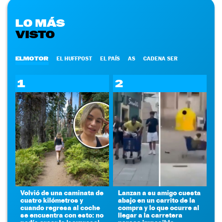
LO MÁS
VISTO
ELMOTOR
EL HUFFPOST
EL PAÍS
AS
CADENA SER
1
2
Volvió de una caminata de
Lanzan a su amigo cuesta
cuatro kilómetros y
abajo en un carrito de la
cuando regresa al coche
compra y lo que ocurre al
se encuentra con esto: no
llegar a la carretera