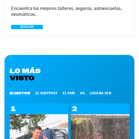
Encuentra los mejores talleres, seguros, autoescuelas,
neumáticos…
BUSCAR
LO MÁS
VISTO
ELMOTOR
EL HUFFPOST
EL PAÍS
AS
CADENA SER
1
2