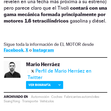
revelen en una fecha más próxima a su estreno)
pero parece claro que el Tivoli
contará con una
gama mecánica formada principalmente por
motores 1.6 tetracilíndricos
gasolina y diésel.
Sigue toda la información de EL MOTOR desde
Facebook
,
X
o
Instagram
Mario Herráez
Perfil de Mario Herráez en
Twitter
VER BIOGRAFÍA
ARCHIVADO EN
Automoción
·
Coches
·
Fabricantes automóviles
·
SsangYong
·
Transporte
·
Vehículos