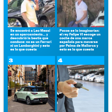
Se encontró a Leo Messi
Pocos se lo imaginarían:
en un aparcamiento... y
el rey Felipe VI escoge un
descubrió la bestia que
coche de una marca
conduce: no es un Ferrari
española para moverse
ni un Lamborghini y esto
por Palma de Mallorca y
es lo que cuesta
esto es lo que cuesta
3
4