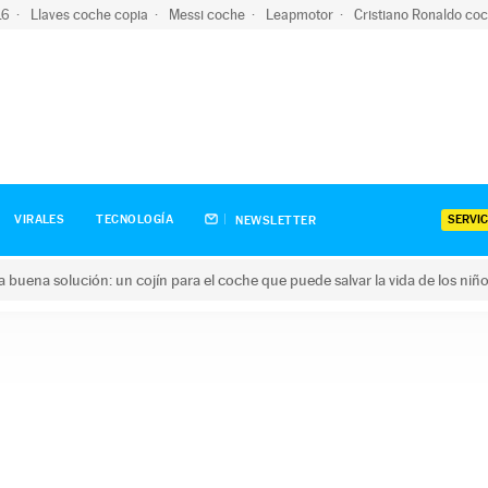
-16
Llaves coche copia
Messi coche
Leapmotor
Cristiano Ronaldo co
SERVIC
VIRALES
TECNOLOGÍA
NEWSLETTER
una buena solución: un cojín para el coche que puede salvar la vida de los niñ
ena solución: un cojín para el coche que puede salvar la vida de 