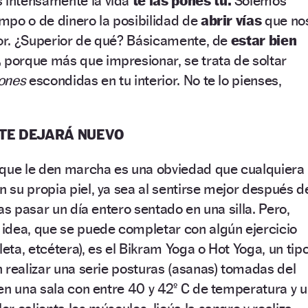
s intensamente la vida
te las pones tú.
Solemos
empo o de dinero la posibilidad de
abrir vías
que no
ior. ¿Superior de qué? Básicamente, de
estar bien
,
porque más que impresionar, se trata de soltar
ones
escondidas en tu interior. No te lo pienses,
 TE DEJARÁ NUEVO
 que le den marcha es una obviedad que cualquiera
su propia piel, ya sea al sentirse mejor después d
as pasar un día entero sentado en una silla. Pero,
idea, que se puede completar con algún ejercicio
leta, etcétera), es el Bikram Yoga o Hot Yoga, un tip
 realizar una serie posturas (asanas) tomadas del
en una sala con entre 40 y 42º C de temperatura y 