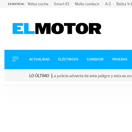
Niños coche
Smart #2
Multa conducir
A-2
Baliza V
ES NOTICIA:
ACTUALIDAD
ELÉCTRICOS
CONDUCIR
ACTUALIDAD
ELÉCTRICOS
CONDUCIR
PRUEBAS
PRUEBAS
Saltar
VIRALES
LO ÚLTIMO
La policía advierte de este peligro y esta es 
al
PODCAST
LO ÚLTIMO
La policía advierte de este peligro y esta es una bu
contenido
MOTOS
TECNOLOGÍA
SUPERCOCHES
MOTORTV
PREMIOS
SERVICIOS