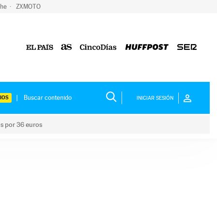
che
ZXMOTO
IOS
INICIAR SESIÓN
os por 36 euros
los niños por 36 euros