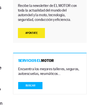
Recibe la newsletter de EL MOTOR con
s
toda la actualidad del mundo del
automóvil y la moto, tecnología,
seguridad, conducción y eficiencia.
APÚNTATE
SERVICIOS EL
MOTOR
e
Encuentra los mejores talleres, seguros,
autoescuelas, neumáticos…
BUSCAR
o
un