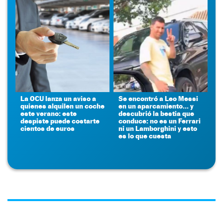
La OCU lanza un aviso a
Se encontró a Leo Messi
quienes alquilen un coche
en un aparcamiento... y
este verano: este
descubrió la bestia que
despiste puede costarte
conduce: no es un Ferrari
cientos de euros
ni un Lamborghini y esto
es lo que cuesta