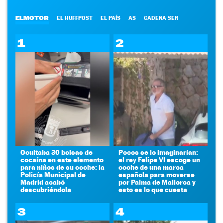
ELMOTOR
EL HUFFPOST
EL PAÍS
AS
CADENA SER
1
2
Ocultaba 30 bolsas de
Pocos se lo imaginarían:
cocaína en este elemento
el rey Felipe VI escoge un
para niños de su coche: la
coche de una marca
Policía Municipal de
española para moverse
Madrid acabó
por Palma de Mallorca y
descubriéndola
esto es lo que cuesta
3
4