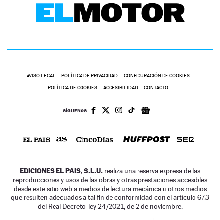
AVISO LEGAL
POLÍTICA DE PRIVACIDAD
CONFIGURACIÓN DE COOKIES
POLÍTICA DE COOKIES
ACCESIBILIDAD
CONTACTO
SÍGUENOS:
EDICIONES EL PAIS, S.L.U.
realiza una reserva expresa de las
reproducciones y usos de las obras y otras prestaciones accesibles
desde este sitio web a medios de lectura mecánica u otros medios
que resulten adecuados a tal fin de conformidad con el artículo 67.3
del Real Decreto-ley 24/2021, de 2 de noviembre.