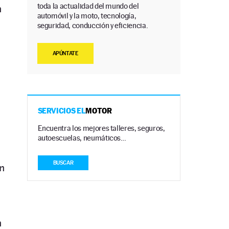
toda la actualidad del mundo del
n
automóvil y la moto, tecnología,
seguridad, conducción y eficiencia.
APÚNTATE
SERVICIOS EL
MOTOR
Encuentra los mejores talleres, seguros,
autoescuelas, neumáticos…
BUSCAR
n
n