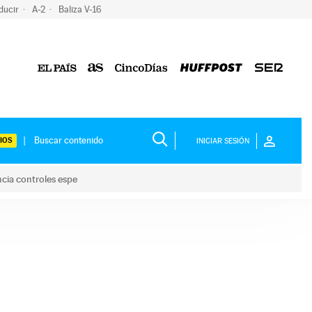
ducir
A-2
Baliza V-16
IOS
INICIAR SESIÓN
ncia controles espe
 y anuncia controles espe