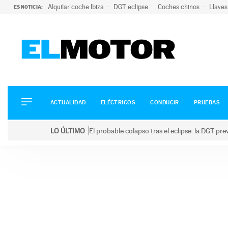
Alquilar coche Ibiza
DGT eclipse
Coches chinos
Llaves
ES NOTICIA:
ACTUALIDAD
ELÉCTRICOS
CONDUCIR
ACTUALIDAD
ELÉCTRICOS
CONDUCIR
PRUEBAS
PRUEBAS
Saltar
VIRALES
LO ÚLTIMO
El probable colapso tras el eclipse: la DGT p
al
PODCAST
LO ÚLTIMO
El probable colapso tras el eclipse: la DGT prevé u
contenido
MOTOS
TECNOLOGÍA
SUPERCOCHES
MOTORTV
PREMIOS
SERVICIOS