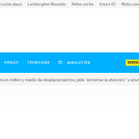
 coche playa
Lamborghini Revuelto
Niños coche
Smart #2
Multa con
SERVIC
VIRALES
TECNOLOGÍA
NEWSLETTER
revé un millón y medio de desplazamientos, pide “extremar la atención” y anu
n millón y medio de desplazamientos, pide “extremar la atención”