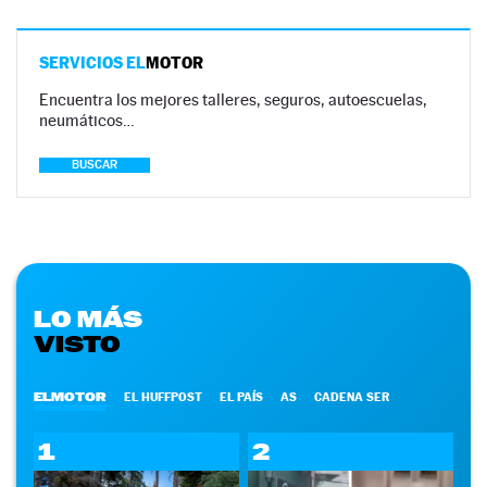
SERVICIOS EL
MOTOR
Encuentra los mejores talleres, seguros, autoescuelas,
neumáticos…
BUSCAR
LO MÁS
VISTO
ELMOTOR
EL HUFFPOST
EL PAÍS
AS
CADENA SER
1
2