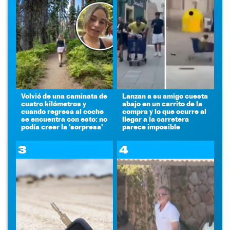
Volvió de una caminata de
Lanzan a su amigo cuesta
cuatro kilómetros y
abajo en un carrito de la
cuando regresa al coche
compra y lo que ocurre al
se encuentra con esto: no
llegar a la carretera
podía creer la 'sorpresa'
parece imposible
3
4