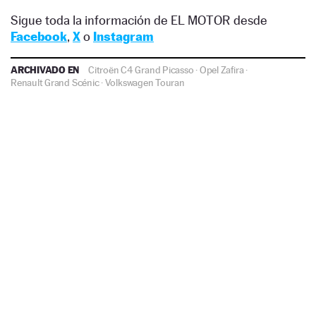
Sigue toda la información de EL MOTOR desde
Facebook
,
X
o
Instagram
ARCHIVADO EN
Citroën C4 Grand Picasso
·
Opel Zafira
·
Renault Grand Scénic
·
Volkswagen Touran