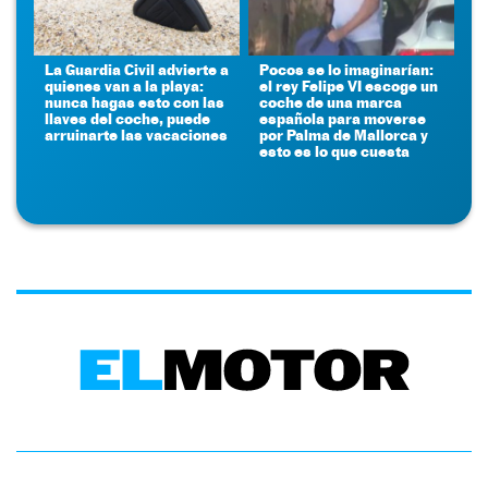
La Guardia Civil advierte a
Pocos se lo imaginarían:
quienes van a la playa:
el rey Felipe VI escoge un
nunca hagas esto con las
coche de una marca
llaves del coche, puede
española para moverse
arruinarte las vacaciones
por Palma de Mallorca y
esto es lo que cuesta