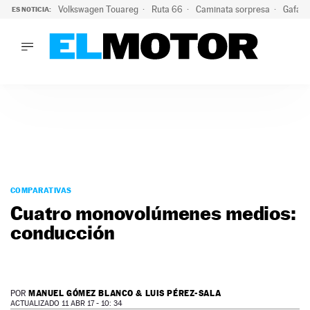
Volkswagen Touareg
Ruta 66
Caminata sorpresa
Gafas 
ES NOTICIA:
LO ÚLTIMO
Ni se te ocurra usar las gafas del eclipse al volante: el moti
LO ÚLTIMO
Ni se te ocurra usar las gafas del eclipse al volante: el motiv
ACTUALIDAD
ELÉCTRICOS
CONDUCIR
PRUEBAS
Saltar
VIRALES
al
COMPARATIVAS
PODCAST
contenido
Cuatro monovolúmenes medios:
MOTOS
conducción
TECNOLOGÍA
SUPERCOCHES
MOTORTV
PREMIOS
MANUEL GÓMEZ BLANCO & LUIS PÉREZ-SALA
POR
SERVICIOS
ACTUALIZADO 11 ABR 17 - 10: 34