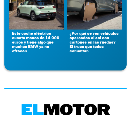
Este coche eléctrico
¿Por qué se ven vehículos
cuesta menos de 14.000
aparcados al sol con
euros y tiene algo que
cartones en las ruedas?
muchos BMW ya no
El truco que todos
ofrecen
comentan