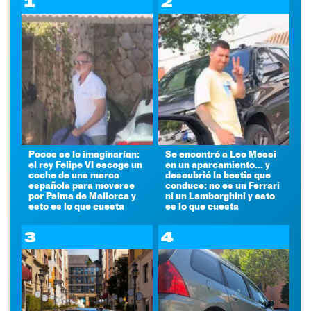
1
2
Pocos se lo imaginarían:
Se encontró a Leo Messi
el rey Felipe VI escoge un
en un aparcamiento... y
coche de una marca
descubrió la bestia que
española para moverse
conduce: no es un Ferrari
por Palma de Mallorca y
ni un Lamborghini y esto
esto es lo que cuesta
es lo que cuesta
3
4