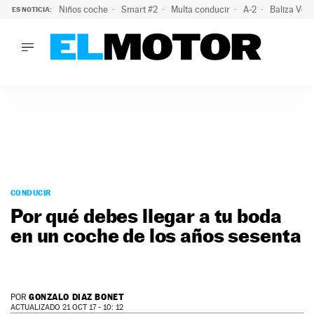
Niños coche
Smart #2
Multa conducir
A-2
Baliza V-1
ES NOTICIA:
LO ÚLTIMO
El probable colapso tras el eclipse: la DGT prevé un millón 
LO ÚLTIMO
El probable colapso tras el eclipse: la DGT prevé un millón 
ACTUALIDAD
ELÉCTRICOS
CONDUCIR
PRUEBAS
Saltar
VIRALES
al
CONDUCIR
PODCAST
contenido
Por qué debes llegar a tu boda
MOTOS
en un coche de los años sesenta
TECNOLOGÍA
SUPERCOCHES
MOTORTV
PREMIOS
GONZALO DIAZ BONET
POR
SERVICIOS
ACTUALIZADO 21 OCT 17 - 10: 12