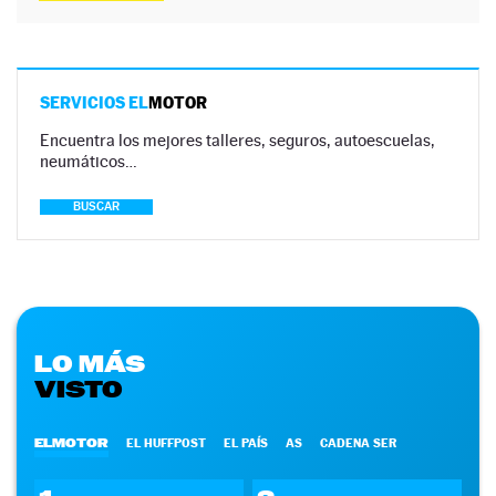
SERVICIOS EL
MOTOR
Encuentra los mejores talleres, seguros, autoescuelas,
neumáticos…
BUSCAR
LO MÁS
VISTO
ELMOTOR
EL HUFFPOST
EL PAÍS
AS
CADENA SER