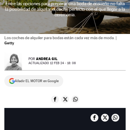
Entre las opciones para preparar una boda de ensueño no falta
NEWSLETTER
la posibilidad de alquilar el coche perfecto con el que llegar a la
ceremonia.
SÍGUENOS
Los coches de alquiler para bodas están cada vez más de moda. |
Getty
ANDREA GIL
POR
ACTUALIZADO 12 FEB 24 - 18: 08
Añadir EL MOTOR en Google