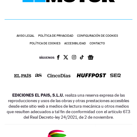
AVISO LEGAL
POLÍTICA DE PRIVACIDAD
CONFIGURACIÓN DE COOKIES
POLÍTICA DE COOKIES
ACCESIBILIDAD
CONTACTO
SÍGUENOS:
EDICIONES EL PAIS, S.L.U.
realiza una reserva expresa de las
reproducciones y usos de las obras y otras prestaciones accesibles
desde este sitio web a medios de lectura mecánica u otros medios
que resulten adecuados a tal fin de conformidad con el artículo 67.3
del Real Decreto-ley 24/2021, de 2 de noviembre.