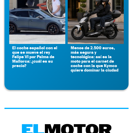
El coche español con el
Menos de 2.500 euros,
que se mueve el rey
más segura y
Felipe VI por Palma de
tecnológica: así es la
Mallorca: ¿cuál es su
moto para el carnet de
precio?
coche con la que Kymco
quiere dominar la ciudad