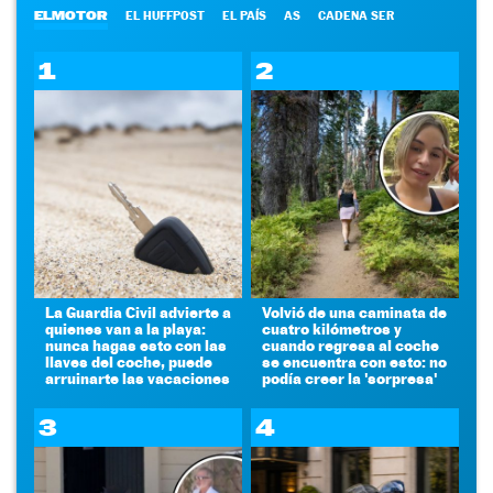
ELMOTOR
EL HUFFPOST
EL PAÍS
AS
CADENA SER
1
2
La Guardia Civil advierte a
Volvió de una caminata de
quienes van a la playa:
cuatro kilómetros y
nunca hagas esto con las
cuando regresa al coche
llaves del coche, puede
se encuentra con esto: no
arruinarte las vacaciones
podía creer la 'sorpresa'
3
4