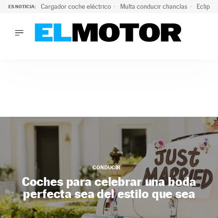
Cargador coche eléctrico
Multa conducir chanclas
Eclipse
ES NOTICIA:
LO ÚLTIMO
El hiperdeportivo que desafía todas las tendencias: V12 a
LO ÚLTIMO
El hiperdeportivo que desafía todas las tendencias: V12 at
ACTUALIDAD
ELÉCTRICOS
CONDUCIR
PRUEBAS
Saltar
VIRALES
al
PODCAST
contenido
MOTOS
TECNOLOGÍA
CONDUCIR
SUPERCOCHES
Coches para celebrar una boda
MOTORTV
perfecta sea del estilo que sea
PREMIOS
SERVICIOS