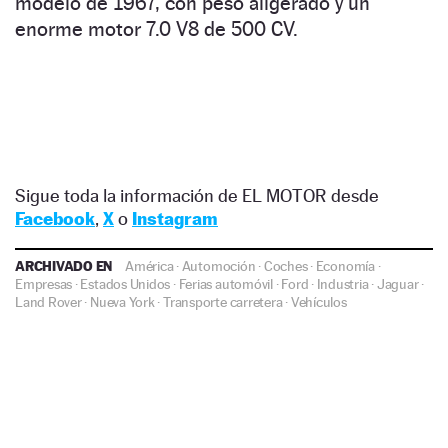
modelo de 1967, con peso aligerado y un
enorme motor 7.0 V8 de 500 CV.
Sigue toda la información de EL MOTOR desde
Facebook
,
X
o
Instagram
ARCHIVADO EN
América
·
Automoción
·
Coches
·
Economía
·
Empresas
·
Estados Unidos
·
Ferias automóvil
·
Ford
·
Industria
·
Jaguar
·
Land Rover
·
Nueva York
·
Transporte carretera
·
Vehículos