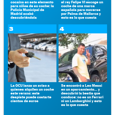
cocaína en este elemento
el rey Felipe VI escoge un
para niños de su coche: la
coche de una marca
Policía Municipal de
española para moverse
Madrid acabó
por Palma de Mallorca y
descubriéndola
esto es lo que cuesta
3
4
La OCU lanza un aviso a
Se encontró a Leo Messi
quienes alquilen un coche
en un aparcamiento... y
este verano: este
descubrió la bestia que
despiste puede costarte
conduce: no es un Ferrari
cientos de euros
ni un Lamborghini y esto
es lo que cuesta