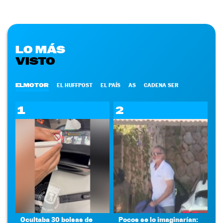
LO MÁS
VISTO
ELMOTOR
EL HUFFPOST
EL PAÍS
AS
CADENA SER
1
2
Ocultaba 30 bolsas de
Pocos se lo imaginarían: