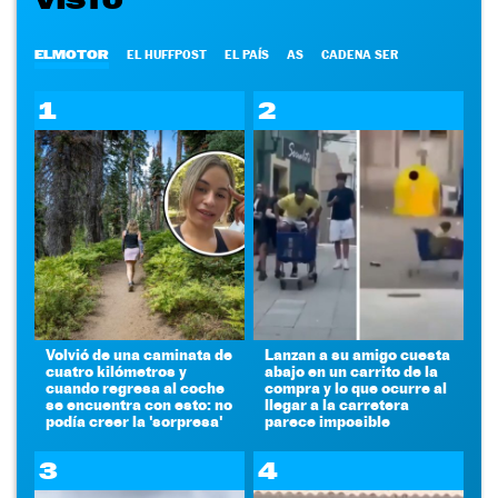
VISTO
ELMOTOR
EL HUFFPOST
EL PAÍS
AS
CADENA SER
1
2
Volvió de una caminata de
Lanzan a su amigo cuesta
cuatro kilómetros y
abajo en un carrito de la
cuando regresa al coche
compra y lo que ocurre al
se encuentra con esto: no
llegar a la carretera
podía creer la 'sorpresa'
parece imposible
3
4