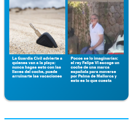
La Guardia Civil advierte a
Pocos se lo imaginarían:
quienes van a la playa:
el rey Felipe VI escoge un
nunca hagas esto con las
coche de una marca
llaves del coche, puede
española para moverse
arruinarte las vacaciones
por Palma de Mallorca y
esto es lo que cuesta