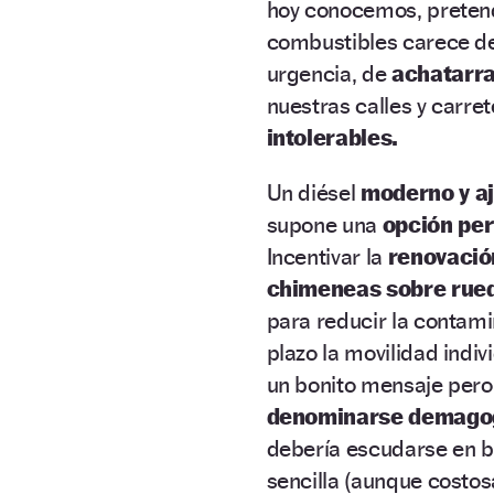
hoy conocemos, pretend
combustibles carece de 
urgencia, de
achatarra
nuestras calles y carre
intolerables.
Un diésel
moderno y aj
supone una
opción per
Incentivar la
renovació
chimeneas sobre rue
para reducir la contam
plazo la movilidad indiv
un bonito mensaje pero 
denominarse demago
debería escudarse en br
sencilla (aunque costos