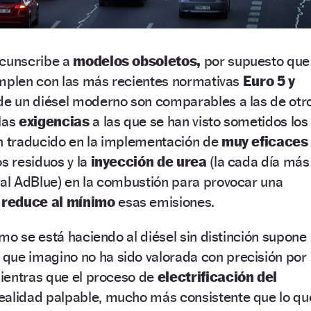
rcunscribe a
modelos obsoletos,
por supuesto que
umplen con las más recientes normativas
Euro 5 y
de un diésel moderno son comparables a las de otr
 las
exigencias
a las que se han visto sometidos los
an traducido en la implementación de
muy eficaces
s residuos y la
inyección de urea
(la cada día más
l AdBlue) en la combustión para provocar una
 reduce al mínimo
esas emisiones.
mo se está haciendo al diésel sin distinción supone
que imagino no ha sido valorada con precisión por
ientras que el proceso de
electrificación del
ealidad palpable, mucho más consistente que lo qu