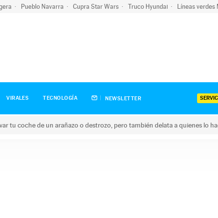
igera
Pueblo Navarra
Cupra Star Wars
Truco Hyundai
Líneas verdes
SERVIC
VIRALES
TECNOLOGÍA
NEWSLETTER
ar tu coche de un arañazo o destrozo, pero también delata a quienes lo h
 coche de un arañazo o destrozo, pero también delata a quienes 