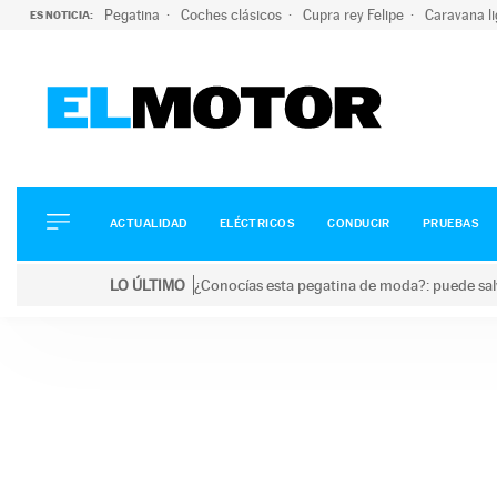
Pegatina
Coches clásicos
Cupra rey Felipe
Caravana l
ES NOTICIA:
ACTUALIDAD
ELÉCTRICOS
CONDUCIR
ACTUALIDAD
ELÉCTRICOS
CONDUCIR
PRUEBAS
PRUEBAS
Saltar
VIRALES
LO ÚLTIMO
¿Conocías esta pegatina de moda?: puede salv
al
PODCAST
LO ÚLTIMO
¿Conocías esta pegatina de moda?: puede salvar tu
contenido
MOTOS
TECNOLOGÍA
SUPERCOCHES
MOTORTV
PREMIOS
SERVICIOS