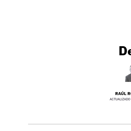
De
RAÚL 
ACTUALIZADO 0