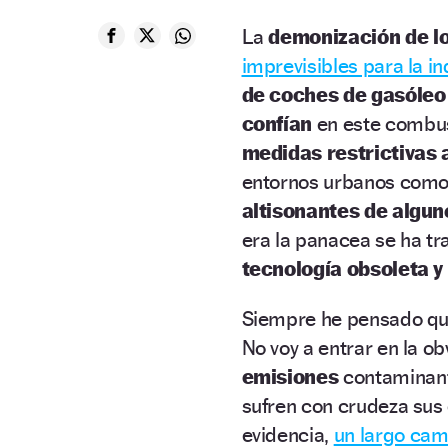
La
demonización de lo
imprevisibles para la i
de
coches de gasóleo
confían
en este combust
medidas restrictivas a
entornos urbanos como
altisonantes de alguno
era la panacea se ha tr
tecnología obsoleta y 
Siempre he pensado qu
No voy a entrar en la o
emisiones
contaminant
sufren con crudeza sus
evidencia,
un largo cam