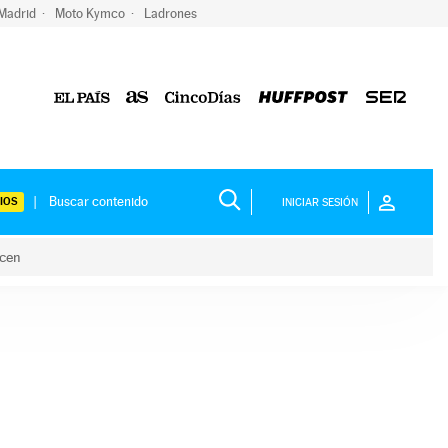
 Madrid
Moto Kymco
Ladrones
IOS
INICIAR SESIÓN
acen
lo hacen