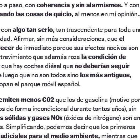
o a paso, con
coherencia y sin alarmismos.
Y con
ando las cosas de quicio,
al menos en mi opinión
r con
algo tan serio,
tan trascendente para toda un
iedad. Afirmar, sin más consideraciones, que
el
recer
de inmediato porque sus efectos nocivos son
 atrevimiento que además roza
la condición de
 que hay coches diésel que
no deberían seguir
 luego que no son todos sino
los más antiguos,
opan el parque móvil español.
emiten menos C02
que los de gasolina (motivo po
os de forma incondicional durante tantos años), sin
s sólidas y gases NOx
(óxidos de nitrógeno) son e
es. Simplificando, podemos decir que los primeros
judiciales para el medio ambiente,
mientras que