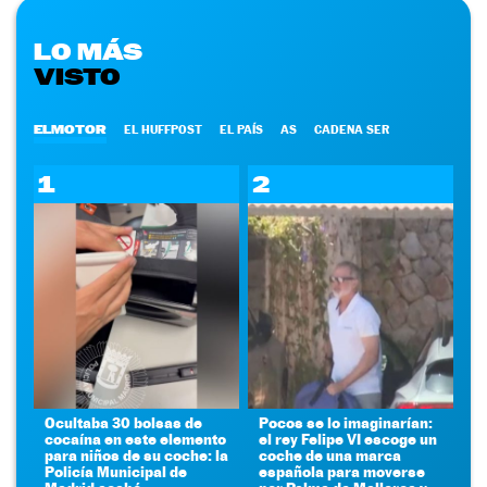
LO MÁS
VISTO
ELMOTOR
EL HUFFPOST
EL PAÍS
AS
CADENA SER
1
2
Ocultaba 30 bolsas de
Pocos se lo imaginarían:
cocaína en este elemento
el rey Felipe VI escoge un
para niños de su coche: la
coche de una marca
Policía Municipal de
española para moverse