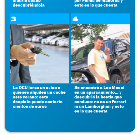
Madrid acabó
por Palma de Mallorca y
descubriéndola
esto es lo que cuesta
3
4
La OCU lanza un aviso a
Se encontró a Leo Messi
quienes alquilen un coche
en un aparcamiento... y
este verano: este
descubrió la bestia que
despiste puede costarte
conduce: no es un Ferrari
cientos de euros
ni un Lamborghini y esto
es lo que cuesta