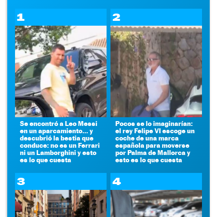
1
2
Se encontró a Leo Messi
Pocos se lo imaginarían:
en un aparcamiento... y
el rey Felipe VI escoge un
descubrió la bestia que
coche de una marca
conduce: no es un Ferrari
española para moverse
ni un Lamborghini y esto
por Palma de Mallorca y
es lo que cuesta
esto es lo que cuesta
3
4