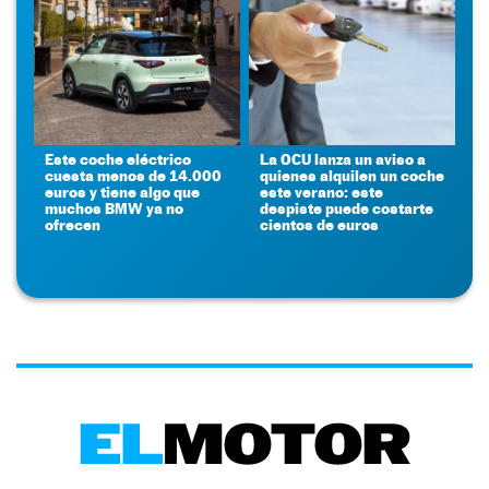
Este coche eléctrico
La OCU lanza un aviso a
cuesta menos de 14.000
quienes alquilen un coche
euros y tiene algo que
este verano: este
muchos BMW ya no
despiste puede costarte
ofrecen
cientos de euros