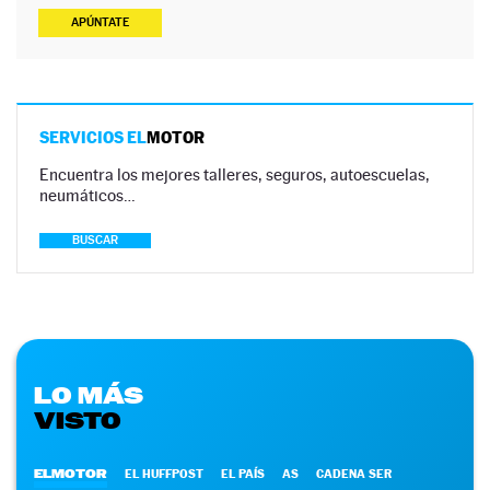
APÚNTATE
SERVICIOS EL
MOTOR
Encuentra los mejores talleres, seguros, autoescuelas,
neumáticos…
BUSCAR
LO MÁS
VISTO
ELMOTOR
EL HUFFPOST
EL PAÍS
AS
CADENA SER