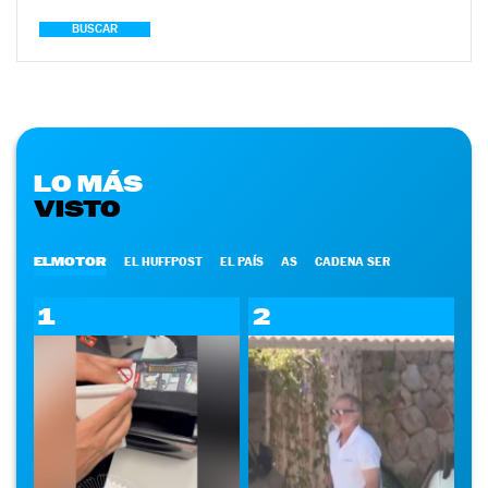
BUSCAR
LO MÁS
VISTO
ELMOTOR
EL HUFFPOST
EL PAÍS
AS
CADENA SER
1
2