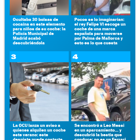
Ocultaba 30 bolsas de
Pocos se lo imaginarían:
cocaína en este elemento
el rey Felipe VI escoge un
para niños de su coche: la
coche de una marca
Policía Municipal de
española para moverse
Madrid acabó
por Palma de Mallorca y
descubriéndola
esto es lo que cuesta
3
4
La OCU lanza un aviso a
Se encontró a Leo Messi
quienes alquilen un coche
en un aparcamiento... y
este verano: este
descubrió la bestia que
despiste puede costarte
conduce: no es un Ferrari