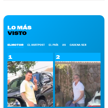
LO MÁS
VISTO
ELMOTOR
EL HUFFPOST
EL PAÍS
AS
CADENA SER
1
2