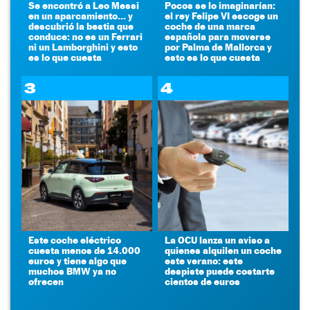
Se encontró a Leo Messi
Pocos se lo imaginarían:
en un aparcamiento... y
el rey Felipe VI escoge un
descubrió la bestia que
coche de una marca
conduce: no es un Ferrari
española para moverse
ni un Lamborghini y esto
por Palma de Mallorca y
es lo que cuesta
esto es lo que cuesta
3
4
Este coche eléctrico
La OCU lanza un aviso a
cuesta menos de 14.000
quienes alquilen un coche
euros y tiene algo que
este verano: este
muchos BMW ya no
despiste puede costarte
ofrecen
cientos de euros