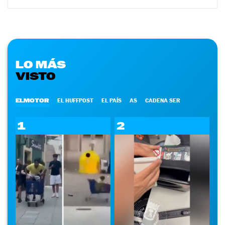
LO MÁS
VISTO
ELMOTOR
EL HUFFPOST
EL PAÍS
AS
CADENA SER
1
2