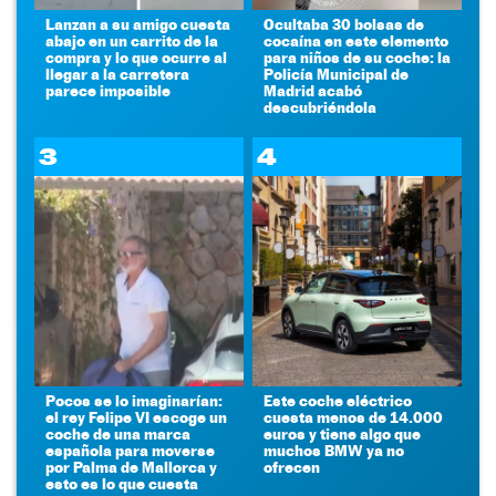
Lanzan a su amigo cuesta
Ocultaba 30 bolsas de
abajo en un carrito de la
cocaína en este elemento
compra y lo que ocurre al
para niños de su coche: la
llegar a la carretera
Policía Municipal de
parece imposible
Madrid acabó
descubriéndola
3
4
Pocos se lo imaginarían:
Este coche eléctrico
el rey Felipe VI escoge un
cuesta menos de 14.000
coche de una marca
euros y tiene algo que
española para moverse
muchos BMW ya no
por Palma de Mallorca y
ofrecen
esto es lo que cuesta