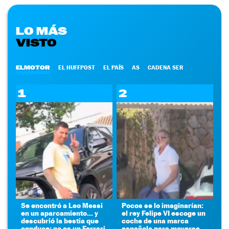
LO MÁS
VISTO
ELMOTOR
EL HUFFPOST
EL PAÍS
AS
CADENA SER
1
2
Se encontró a Leo Messi
Pocos se lo imaginarían:
en un aparcamiento... y
el rey Felipe VI escoge un
descubrió la bestia que
coche de una marca
conduce: no es un Ferrari
española para moverse