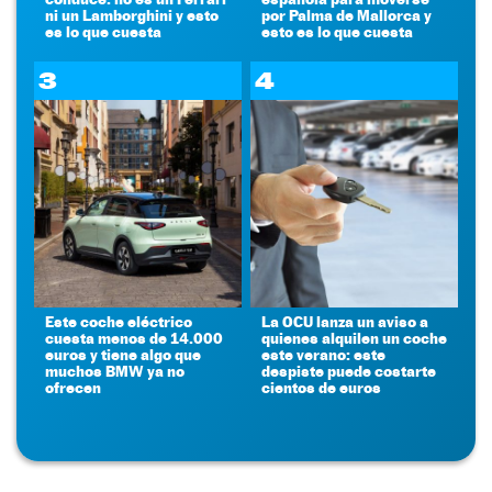
ni un Lamborghini y esto
por Palma de Mallorca y
es lo que cuesta
esto es lo que cuesta
3
4
Este coche eléctrico
La OCU lanza un aviso a
cuesta menos de 14.000
quienes alquilen un coche
euros y tiene algo que
este verano: este
muchos BMW ya no
despiste puede costarte
ofrecen
cientos de euros