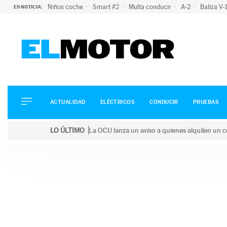
Niños coche
Smart #2
Multa conducir
A-2
Baliza V
ES NOTICIA:
ACTUALIDAD
ELÉCTRICOS
CONDUCIR
ACTUALIDAD
ELÉCTRICOS
CONDUCIR
PRUEBAS
PRUEBAS
Saltar
VIRALES
LO ÚLTIMO
La OCU lanza un aviso a quienes alquilen un c
al
PODCAST
LO ÚLTIMO
La OCU lanza un aviso a quienes alquilen un coche 
contenido
MOTOS
TECNOLOGÍA
SUPERCOCHES
MOTORTV
PREMIOS
SERVICIOS