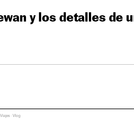
ewan y los detalles de u
Viajes
Vlog
·