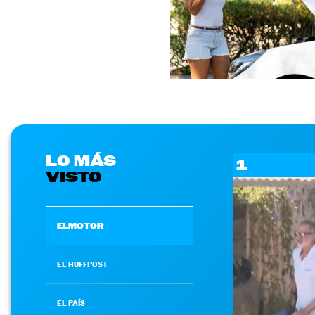
LO MÁS
1
VISTO
ELMOTOR
EL HUFFPOST
EL PAÍS