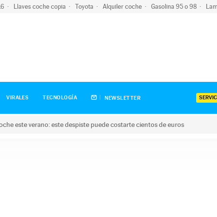
-16
Llaves coche copia
Toyota
Alquiler coche
Gasolina 95 o 98
Lam
SERVIC
VIRALES
TECNOLOGÍA
NEWSLETTER
oche este verano: este despiste puede costarte cientos de euros
este verano: este despiste puede costarte cientos de euros