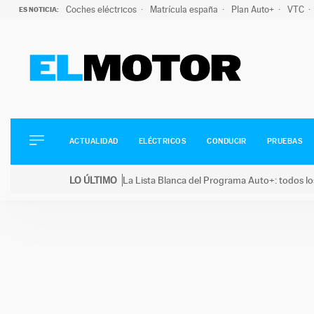
Coches eléctricos
Matrícula españa
Plan Auto+
VTC
ES NOTICIA:
ACTUALIDAD
ELÉCTRICOS
CONDUCIR
ACTUALIDAD
ELÉCTRICOS
CONDUCIR
PRUEBAS
PRUEBAS
Saltar
VIRALES
LO ÚLTIMO
La Lista Blanca del Programa Auto+: todos lo
al
PODCAST
LO ÚLTIMO
La Lista Blanca del Programa Auto+: todos los coc
contenido
MOTOS
TECNOLOGÍA
SUPERCOCHES
MOTORTV
PREMIOS
SERVICIOS