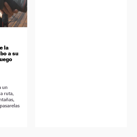
e la
bo a su
Fuego
a un
a ruta,
ntañas,
pasarelas