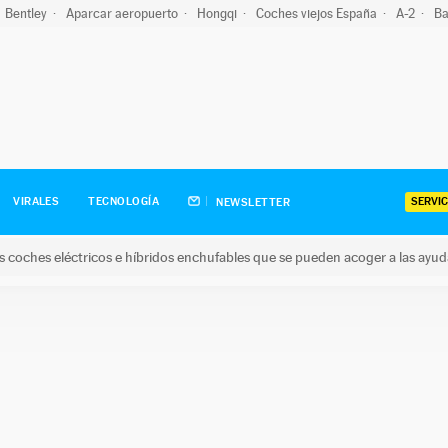
Bentley
Aparcar aeropuerto
Hongqi
Coches viejos España
A-2
Ba
SERVIC
VIRALES
TECNOLOGÍA
NEWSLETTER
s coches eléctricos e híbridos enchufables que se pueden acoger a las ayu
hes eléctricos e híbridos enchufables que se pueden acoger a la