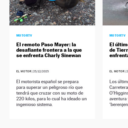
MOTORTV
MOTORTV
El remoto Paso Mayer: la
El últi
desafiante frontera a la que
de Tierr
se enfrenta Charly Sinewan
enfrent
EL MOTOR
|
25/12/2025
EL MOTOR
|
2
El motorista español se prepara
Los últim
para superar un peligroso río que
Carretera 
tendrá que cruzar con su moto de
O’Higgins
220 kilos, para lo cual ha ideado un
aventura 
ingenioso sistema.
‘berenjena