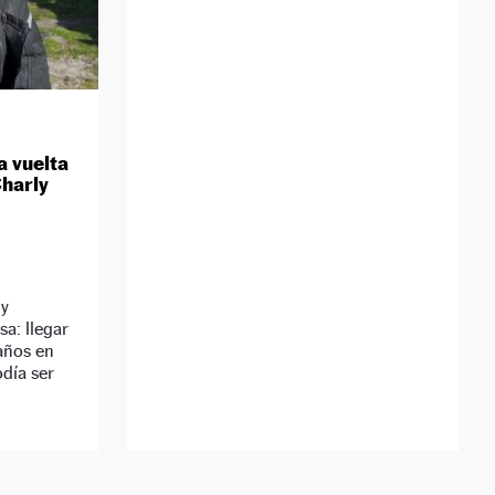
la vuelta
harly
ly
a: llegar
años en
odía ser