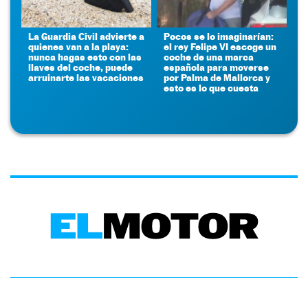
La Guardia Civil advierte a
Pocos se lo imaginarían:
quienes van a la playa:
el rey Felipe VI escoge un
nunca hagas esto con las
coche de una marca
llaves del coche, puede
española para moverse
arruinarte las vacaciones
por Palma de Mallorca y
esto es lo que cuesta