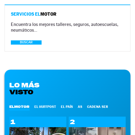
SERVICIOS EL
MOTOR
Encuentra los mejores talleres, seguros, autoescuelas,
neumáticos…
BUSCAR
LO MÁS
VISTO
ELMOTOR
EL HUFFPOST
EL PAÍS
AS
CADENA SER
1
2