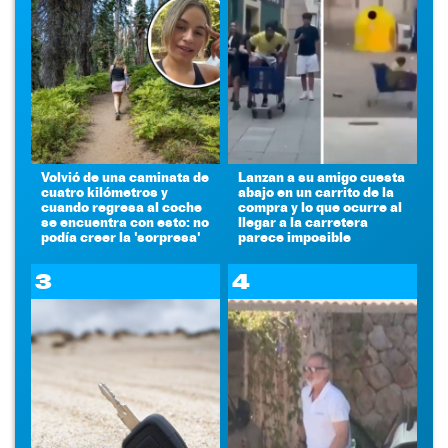
Volvió de una caminata de
Lanzan a su amigo cuesta
cuatro kilómetros y
abajo en un carrito de la
cuando regresa al coche
compra y lo que ocurre al
se encuentra con esto: no
llegar a la carretera
podía creer la 'sorpresa'
parece imposible
3
4