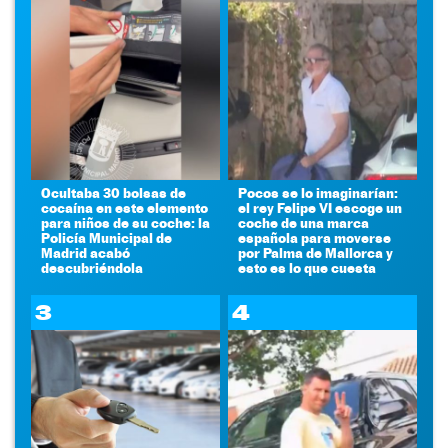
Ocultaba 30 bolsas de
Pocos se lo imaginarían:
cocaína en este elemento
el rey Felipe VI escoge un
para niños de su coche: la
coche de una marca
Policía Municipal de
española para moverse
Madrid acabó
por Palma de Mallorca y
descubriéndola
esto es lo que cuesta
3
4