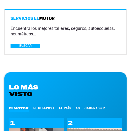
SERVICIOS EL
MOTOR
Encuentra los mejores talleres, seguros, autoescuelas,
neumáticos…
BUSCAR
LO MÁS
VISTO
ELMOTOR
EL HUFFPOST
EL PAÍS
AS
CADENA SER
1
2