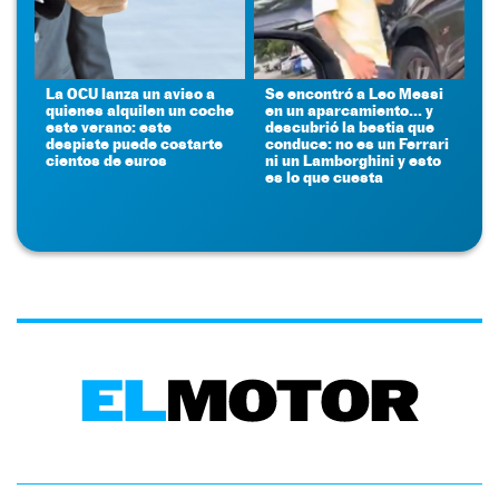
La OCU lanza un aviso a
Se encontró a Leo Messi
quienes alquilen un coche
en un aparcamiento... y
este verano: este
descubrió la bestia que
despiste puede costarte
conduce: no es un Ferrari
cientos de euros
ni un Lamborghini y esto
es lo que cuesta