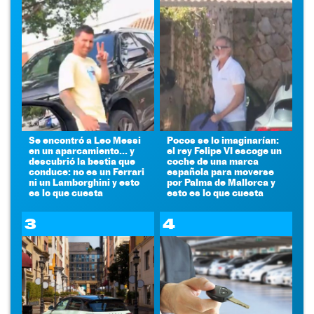
Se encontró a Leo Messi
Pocos se lo imaginarían:
en un aparcamiento... y
el rey Felipe VI escoge un
descubrió la bestia que
coche de una marca
conduce: no es un Ferrari
española para moverse
ni un Lamborghini y esto
por Palma de Mallorca y
es lo que cuesta
esto es lo que cuesta
3
4