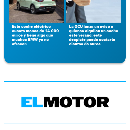
Este coche eléctrico
La OCU lanza un aviso a
cuesta menos de 14.000
quienes alquilen un coche
euros y tiene algo que
este verano: este
muchos BMW ya no
despiste puede costarte
ofrecen
cientos de euros