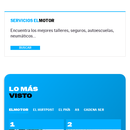
SERVICIOS EL
MOTOR
Encuentra los mejores talleres, seguros, autoescuelas,
neumáticos…
BUSCAR
LO MÁS
VISTO
ELMOTOR
EL HUFFPOST
EL PAÍS
AS
CADENA SER
1
2