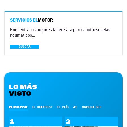
SERVICIOS EL
MOTOR
Encuentra los mejores talleres, seguros, autoescuelas,
neumáticos…
BUSCAR
LO MÁS
VISTO
ELMOTOR
EL HUFFPOST
EL PAÍS
AS
CADENA SER
1
2