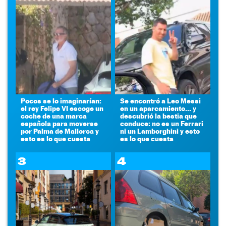
Pocos se lo imaginarían:
Se encontró a Leo Messi
el rey Felipe VI escoge un
en un aparcamiento... y
coche de una marca
descubrió la bestia que
española para moverse
conduce: no es un Ferrari
por Palma de Mallorca y
ni un Lamborghini y esto
esto es lo que cuesta
es lo que cuesta
3
4