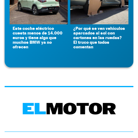
Este coche eléctrico
¿Por qué se ven vehículos
cuesta menos de 14.000
aparcados al sol con
euros y tiene algo que
cartones en las ruedas?
muchos BMW ya no
El truco que todos
ofrecen
comentan