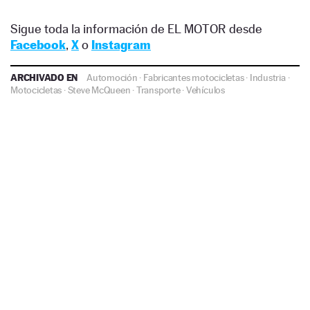
Sigue toda la información de EL MOTOR desde
Facebook
,
X
o
Instagram
ARCHIVADO EN
Automoción
·
Fabricantes motocicletas
·
Industria
·
Motocicletas
·
Steve McQueen
·
Transporte
·
Vehículos