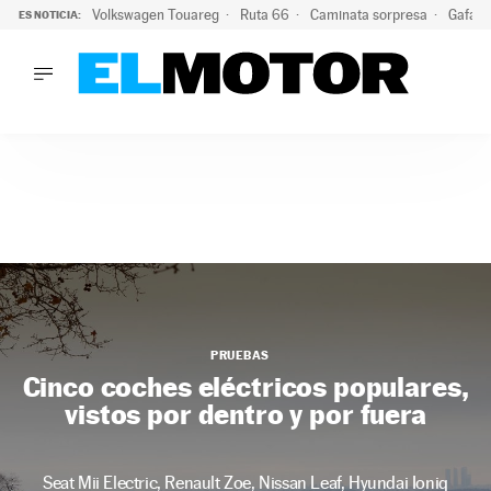
Volkswagen Touareg
Ruta 66
Caminata sorpresa
Gafas 
ES NOTICIA:
LO ÚLTIMO
Ni se te ocurra usar las gafas del eclipse al volante: el moti
LO ÚLTIMO
Ni se te ocurra usar las gafas del eclipse al volante: el motiv
ACTUALIDAD
ELÉCTRICOS
CONDUCIR
PRUEBAS
Saltar
VIRALES
al
PODCAST
contenido
MOTOS
PRUEBAS
TECNOLOGÍA
Cinco coches eléctricos populares,
SUPERCOCHES
vistos por dentro y por fuera
MOTORTV
PREMIOS
SERVICIOS
Seat Mii Electric, Renault Zoe, Nissan Leaf, Hyundai Ioniq