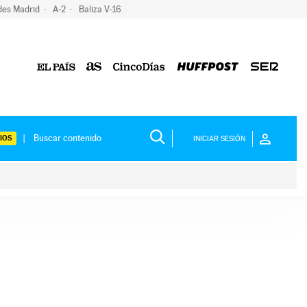
des Madrid
A-2
Baliza V-16
IOS
INICIAR SESIÓN