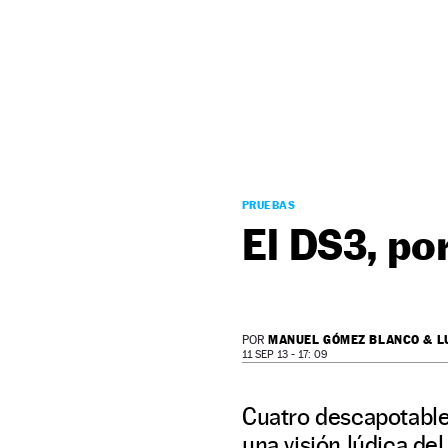
NEWSLETTER
SÍGUENOS
PRUEBAS
El DS3, po
MANUEL GÓMEZ BLANCO & L
POR
11 SEP 13 - 17: 09
Cuatro descapotable
una visión lúdica de