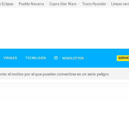
s Eclipse
Pueblo Navarra
Cupra Star Wars
Truco Hyundai
Líneas ver
SERVIC
VIRALES
TECNOLOGÍA
NEWSLETTER
olante: el motivo por el que pueden convertirse en un serio peligro
e: el motivo por el que pueden convertirse en un serio peligro