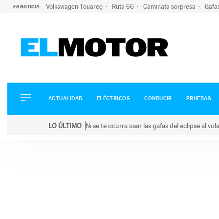
Volkswagen Touareg
Ruta 66
Caminata sorpresa
Gafa
ES NOTICIA:
ACTUALIDAD
ELÉCTRICOS
CONDUCIR
ACTUALIDAD
ELÉCTRICOS
CONDUCIR
PRUEBAS
PRUEBAS
Saltar
VIRALES
LO ÚLTIMO
Ni se te ocurra usar las gafas del eclipse al v
al
PODCAST
LO ÚLTIMO
Ni se te ocurra usar las gafas del eclipse al volant
contenido
MOTOS
TECNOLOGÍA
SUPERCOCHES
MOTORTV
PREMIOS
SERVICIOS