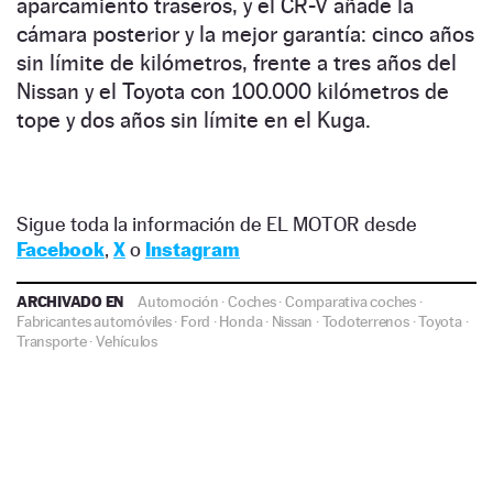
aparcamiento traseros, y el CR-V añade la
cámara posterior y la mejor garantía: cinco años
sin límite de kilómetros, frente a tres años del
Nissan y el Toyota con 100.000 kilómetros de
tope y dos años sin límite en el Kuga.
Sigue toda la información de EL MOTOR desde
Facebook
,
X
o
Instagram
ARCHIVADO EN
Automoción
·
Coches
·
Comparativa coches
·
Fabricantes automóviles
·
Ford
·
Honda
·
Nissan
·
Todoterrenos
·
Toyota
·
Transporte
·
Vehículos