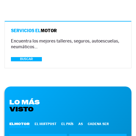
SERVICIOS EL
MOTOR
Encuentra los mejores talleres, seguros, autoescuelas,
neumáticos…
BUSCAR
LO MÁS
VISTO
ELMOTOR
EL HUFFPOST
EL PAÍS
AS
CADENA SER