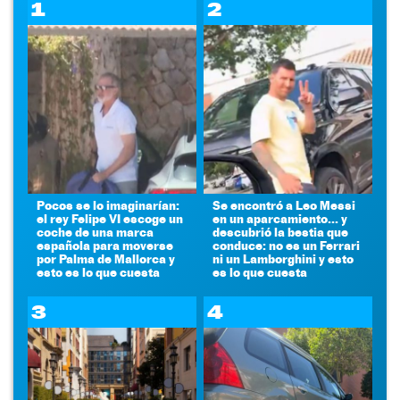
1
2
Pocos se lo imaginarían:
Se encontró a Leo Messi
el rey Felipe VI escoge un
en un aparcamiento... y
coche de una marca
descubrió la bestia que
española para moverse
conduce: no es un Ferrari
por Palma de Mallorca y
ni un Lamborghini y esto
esto es lo que cuesta
es lo que cuesta
3
4