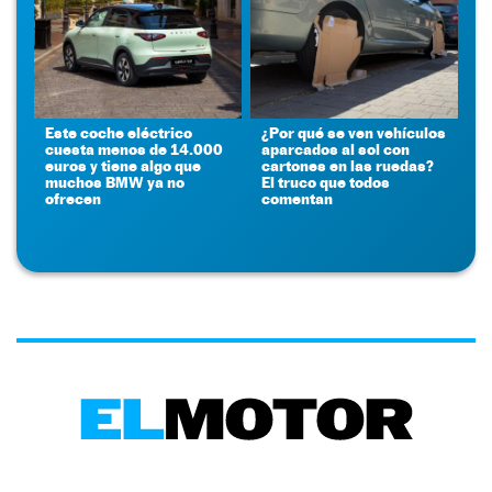
Este coche eléctrico
¿Por qué se ven vehículos
cuesta menos de 14.000
aparcados al sol con
euros y tiene algo que
cartones en las ruedas?
muchos BMW ya no
El truco que todos
ofrecen
comentan