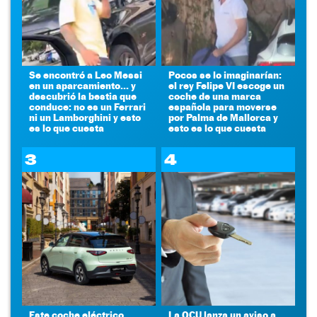
Se encontró a Leo Messi
Pocos se lo imaginarían:
en un aparcamiento... y
el rey Felipe VI escoge un
descubrió la bestia que
coche de una marca
conduce: no es un Ferrari
española para moverse
ni un Lamborghini y esto
por Palma de Mallorca y
es lo que cuesta
esto es lo que cuesta
3
4
Este coche eléctrico
La OCU lanza un aviso a