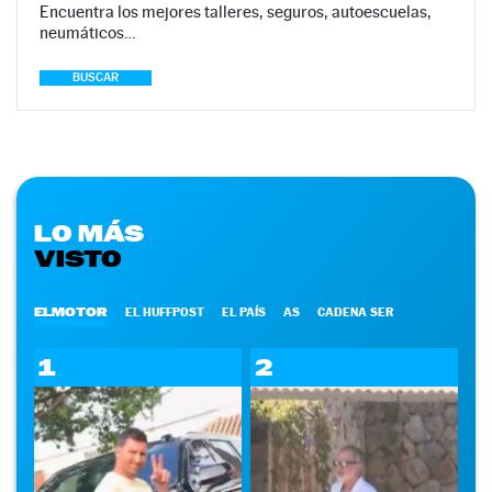
Encuentra los mejores talleres, seguros, autoescuelas,
neumáticos…
BUSCAR
LO MÁS
VISTO
ELMOTOR
EL HUFFPOST
EL PAÍS
AS
CADENA SER
1
2