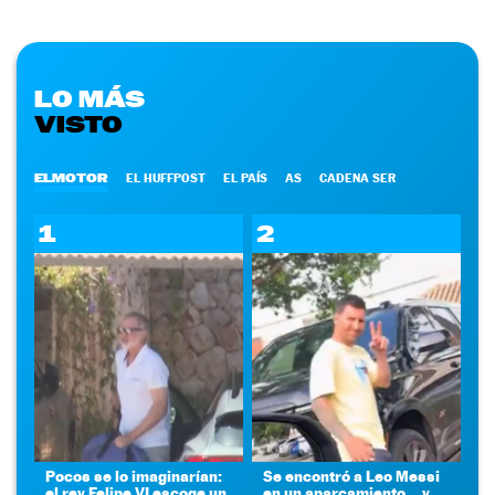
LO MÁS
VISTO
ELMOTOR
EL HUFFPOST
EL PAÍS
AS
CADENA SER
1
2
Pocos se lo imaginarían:
Se encontró a Leo Messi
el rey Felipe VI escoge un
en un aparcamiento... y