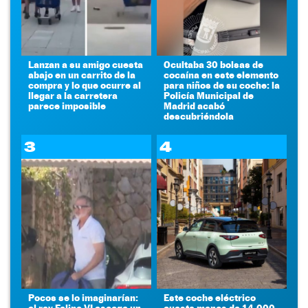
Lanzan a su amigo cuesta
Ocultaba 30 bolsas de
abajo en un carrito de la
cocaína en este elemento
compra y lo que ocurre al
para niños de su coche: la
llegar a la carretera
Policía Municipal de
parece imposible
Madrid acabó
descubriéndola
3
4
Pocos se lo imaginarían:
Este coche eléctrico
el rey Felipe VI escoge un
cuesta menos de 14.000