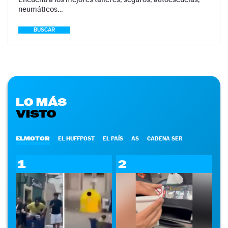
neumáticos…
BUSCAR
LO MÁS
VISTO
ELMOTOR
EL HUFFPOST
EL PAÍS
AS
CADENA SER
1
2