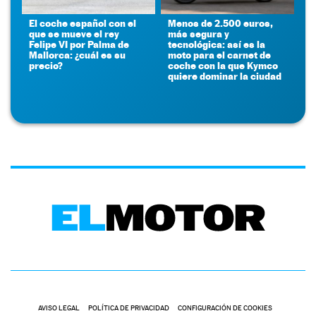
El coche español con el
Menos de 2.500 euros,
que se mueve el rey
más segura y
Felipe VI por Palma de
tecnológica: así es la
Mallorca: ¿cuál es su
moto para el carnet de
precio?
coche con la que Kymco
quiere dominar la ciudad
AVISO LEGAL
POLÍTICA DE PRIVACIDAD
CONFIGURACIÓN DE COOKIES