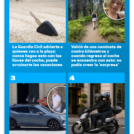
La Guardia Civil advierte a
Volvió de una caminata de
quienes van a la playa:
cuatro kilómetros y
nunca hagas esto con las
cuando regresa al coche
llaves del coche, puede
se encuentra con esto: no
arruinarte las vacaciones
podía creer la 'sorpresa'
3
4