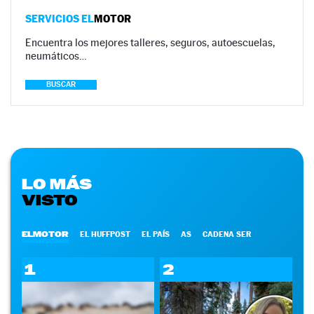
SERVICIOS EL
MOTOR
Encuentra los mejores talleres, seguros, autoescuelas,
neumáticos…
BUSCAR
LO MÁS
VISTO
ELMOTOR
EL HUFFPOST
EL PAÍS
AS
CADENA SER
1
2