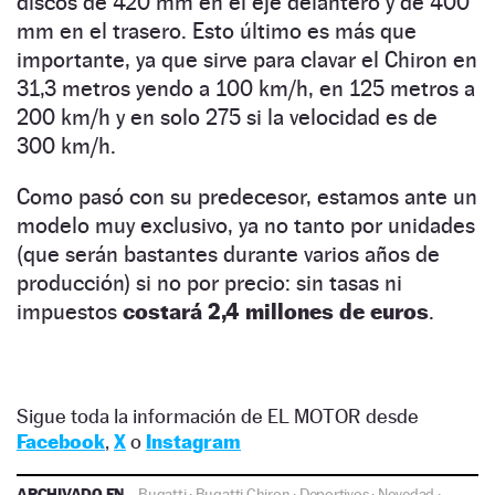
discos de 420 mm en el eje delantero y de 400
mm en el trasero. Esto último es más que
importante, ya que sirve para clavar el Chiron en
31,3 metros yendo a 100 km/h, en 125 metros a
200 km/h y en solo 275 si la velocidad es de
300 km/h.
Como pasó con su predecesor, estamos ante un
modelo muy exclusivo, ya no tanto por unidades
(que serán bastantes durante varios años de
producción) si no por precio: sin tasas ni
impuestos
costará 2,4 millones de euros
.
Sigue toda la información de EL MOTOR desde
Facebook
,
X
o
Instagram
ARCHIVADO EN
Bugatti
·
Bugatti Chiron
·
Deportivos
·
Novedad
·