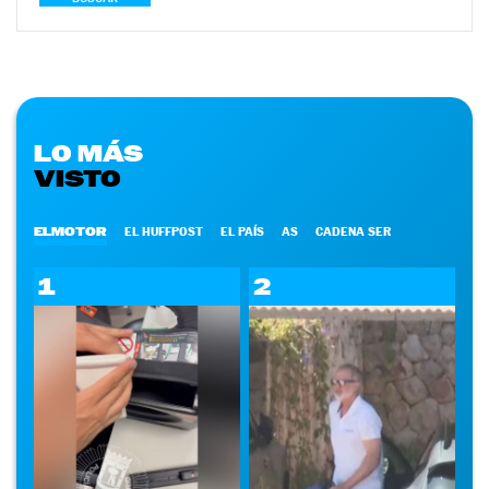
LO MÁS
VISTO
ELMOTOR
EL HUFFPOST
EL PAÍS
AS
CADENA SER
1
2