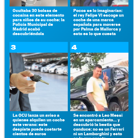
Ocultaba 30 bolsas de
Pocos se lo imaginarían:
cocaína en este elemento
el rey Felipe VI escoge un
para niños de su coche: la
coche de una marca
Policía Municipal de
española para moverse
Madrid acabó
por Palma de Mallorca y
descubriéndola
esto es lo que cuesta
3
4
La OCU lanza un aviso a
Se encontró a Leo Messi
quienes alquilen un coche
en un aparcamiento... y
este verano: este
descubrió la bestia que
despiste puede costarte
conduce: no es un Ferrari
cientos de euros
ni un Lamborghini y esto