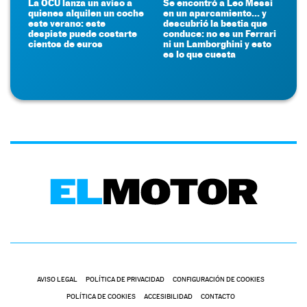
La OCU lanza un aviso a
Se encontró a Leo Messi
quienes alquilen un coche
en un aparcamiento... y
este verano: este
descubrió la bestia que
despiste puede costarte
conduce: no es un Ferrari
cientos de euros
ni un Lamborghini y esto
es lo que cuesta
AVISO LEGAL
POLÍTICA DE PRIVACIDAD
CONFIGURACIÓN DE COOKIES
POLÍTICA DE COOKIES
ACCESIBILIDAD
CONTACTO