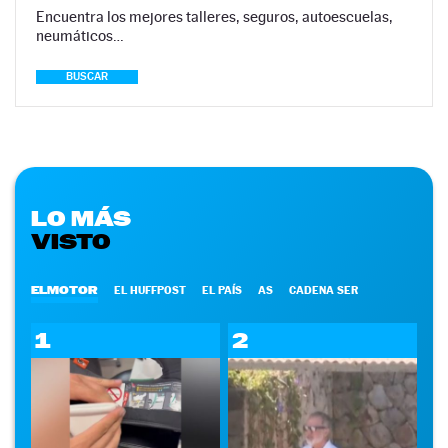
Encuentra los mejores talleres, seguros, autoescuelas,
neumáticos…
BUSCAR
LO MÁS
VISTO
ELMOTOR
EL HUFFPOST
EL PAÍS
AS
CADENA SER
1
2