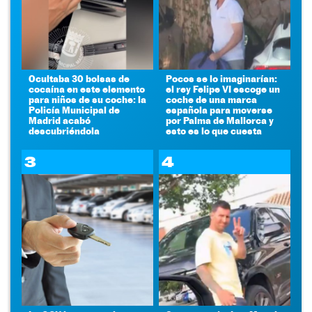
Ocultaba 30 bolsas de
Pocos se lo imaginarían:
cocaína en este elemento
el rey Felipe VI escoge un
para niños de su coche: la
coche de una marca
Policía Municipal de
española para moverse
Madrid acabó
por Palma de Mallorca y
descubriéndola
esto es lo que cuesta
3
4