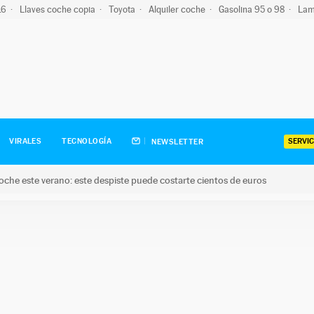
-16
Llaves coche copia
Toyota
Alquiler coche
Gasolina 95 o 98
Lam
SERVIC
VIRALES
TECNOLOGÍA
NEWSLETTER
oche este verano: este despiste puede costarte cientos de euros
este verano: este despiste puede costarte cientos de euros