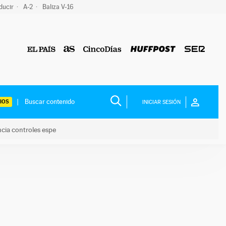
ducir
A-2
Baliza V-16
IOS
INICIAR SESIÓN
ncia controles espe
 y anuncia controles espe