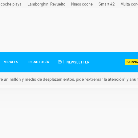
 coche playa
Lamborghini Revuelto
Niños coche
Smart #2
Multa con
SERVIC
VIRALES
TECNOLOGÍA
NEWSLETTER
revé un millón y medio de desplazamientos, pide “extremar la atención” y anu
n millón y medio de desplazamientos, pide “extremar la atención”