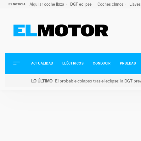
Alquilar coche Ibiza
DGT eclipse
Coches chinos
Llaves
ES NOTICIA:
ACTUALIDAD
ELÉCTRICOS
CONDUCIR
ACTUALIDAD
ELÉCTRICOS
CONDUCIR
PRUEBAS
PRUEBAS
Saltar
VIRALES
LO ÚLTIMO
El probable colapso tras el eclipse: la DGT p
al
PODCAST
LO ÚLTIMO
El probable colapso tras el eclipse: la DGT prevé u
contenido
MOTOS
TECNOLOGÍA
SUPERCOCHES
MOTORTV
PREMIOS
SERVICIOS