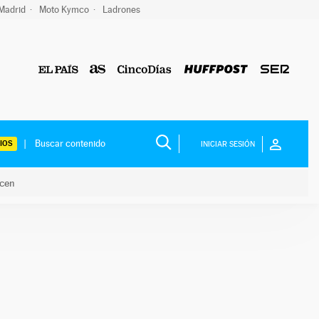
 Madrid
Moto Kymco
Ladrones
IOS
INICIAR SESIÓN
acen
lo hacen