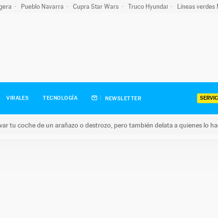
igera
Pueblo Navarra
Cupra Star Wars
Truco Hyundai
Líneas verdes
SERVIC
VIRALES
TECNOLOGÍA
NEWSLETTER
ar tu coche de un arañazo o destrozo, pero también delata a quienes lo h
 coche de un arañazo o destrozo, pero también delata a quienes 