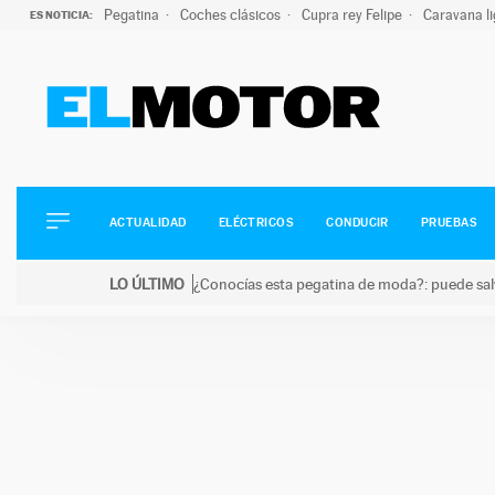
Pegatina
Coches clásicos
Cupra rey Felipe
Caravana l
ES NOTICIA:
ACTUALIDAD
ELÉCTRICOS
CONDUCIR
ACTUALIDAD
ELÉCTRICOS
CONDUCIR
PRUEBAS
PRUEBAS
Saltar
VIRALES
LO ÚLTIMO
¿Conocías esta pegatina de moda?: puede salv
al
PODCAST
LO ÚLTIMO
¿Conocías esta pegatina de moda?: puede salvar tu
contenido
MOTOS
TECNOLOGÍA
SUPERCOCHES
MOTORTV
PREMIOS
SERVICIOS