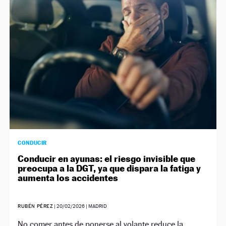
NEWSLETTER
SÍGUENOS
CONDUCIR
Conducir en ayunas: el riesgo invisible que
preocupa a la DGT, ya que dispara la fatiga y
aumenta los accidentes
RUBÉN PÉREZ
|
20/02/2026
| MADRID
No comer antes de ponerse al volante reduce la