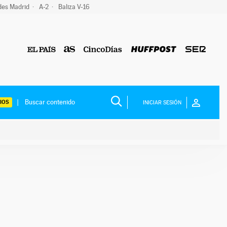
des Madrid
A-2
Baliza V-16
IOS
INICIAR SESIÓN