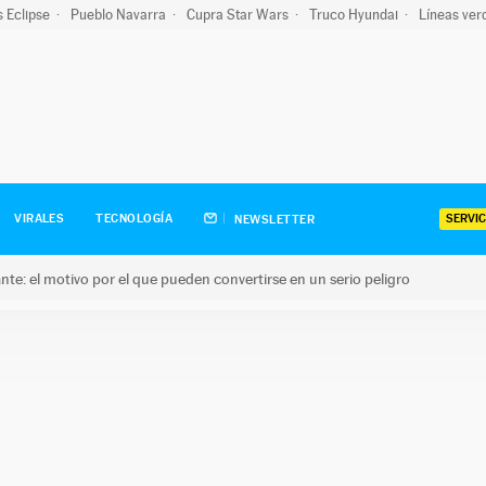
s Eclipse
Pueblo Navarra
Cupra Star Wars
Truco Hyundai
Líneas ver
SERVIC
VIRALES
TECNOLOGÍA
NEWSLETTER
olante: el motivo por el que pueden convertirse en un serio peligro
e: el motivo por el que pueden convertirse en un serio peligro