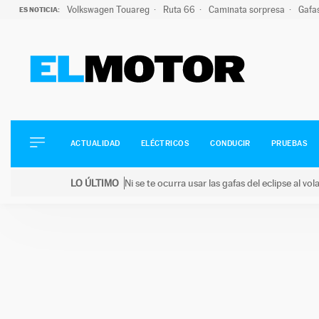
Volkswagen Touareg
Ruta 66
Caminata sorpresa
Gafa
ES NOTICIA:
ACTUALIDAD
ELÉCTRICOS
CONDUCIR
ACTUALIDAD
ELÉCTRICOS
CONDUCIR
PRUEBAS
PRUEBAS
Saltar
VIRALES
LO ÚLTIMO
Ni se te ocurra usar las gafas del eclipse al v
al
PODCAST
LO ÚLTIMO
Ni se te ocurra usar las gafas del eclipse al volant
contenido
MOTOS
TECNOLOGÍA
SUPERCOCHES
MOTORTV
PREMIOS
SERVICIOS