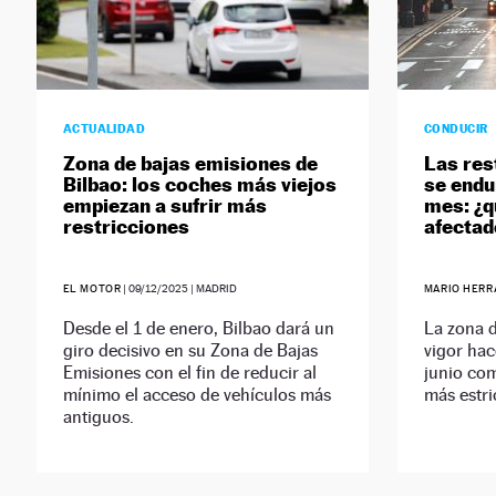
ACTUALIDAD
CONDUCIR
Zona de bajas emisiones de
Las res
Bilbao: los coches más viejos
se endu
empiezan a sufrir más
mes: ¿q
restricciones
afectad
EL MOTOR
|
09/12/2025
| MADRID
MARIO HERR
Desde el 1 de enero, Bilbao dará un
La zona d
giro decisivo en su Zona de Bajas
vigor hac
Emisiones con el fin de reducir al
junio co
mínimo el acceso de vehículos más
más estri
antiguos.