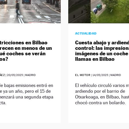
ACTUALIDAD
tricciones en Bilbao
Cuesta abajo y ardiend
recen en menos de un
control: las impresio
ué coches se verán
imágenes de un coche
os?
llamas en Bilbao
ÁEZ
|
20/05/2025
| MADRID
EL MOTOR
|
14/05/2025
| MADRID
e bajas emisiones entró en
El vehículo circuló varios 
e ya un año, pero el 15 de
ardiendo por el barrio de
menzará una segunda etapa
Otxarkoaga, en Bilbao, has
cta.
chocó contra un bolardo.