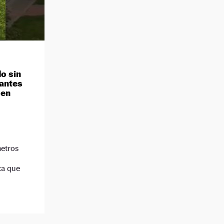
o sin
nantes
 en
metros
ta que